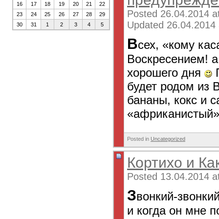
16
17
18
19
20
21
22
Posted 26.04.2014 a
23
24
25
26
27
28
29
Updated 26.04.2014 
30
31
1
2
3
4
5
В
сех, «кому ка
Воскресением! а
хорошего дня
П
будет родом из 
бананы, кокс и с
«африканистый» 
Posted in
Uncategorized
Кортихо и Ка
Posted 13.04.2014 a
З
вонкий-звонкий
и когда он мне п