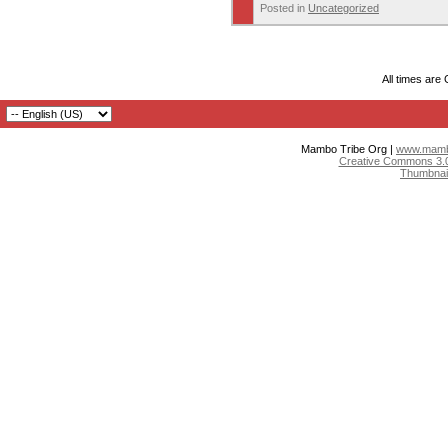
Posted in
Uncategorized
All times are
Mambo Tribe Org |
www.mambo
Creative Commons 3.0:
Thumbnai