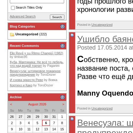
годы прошлого в
хронологии разв
Search Titles Only
Advanced Search
Posted in
Uncategorized
Blog Categories
Uncategorized
(222)
Ушибло баян
Recent Comments
Posted 17.05.2014 a
Elio Revé y su Ritmo Changüí (1982)
С
by
timbas95
обственно, кр
Куба, Мартиника: Не всё то лебедь,
что над водой торчит
by
Paganini
название поста,
Венесуэла: штормовое пожарное
Разве что ещё д
предупреждение
by
ToroDozer
И снова оркестр Реве
by
Вовка
Кортихо и Како
by
ToroDozer
Manny Oquendo 
Archive
<
August 2026
>
Posted in
Uncategorized
Su
Mo
Tu
We
Th
Fr
Sa
26
27
28
29
30
31
1
Венесуэла: 
2
3
4
5
6
7
8
9
10
11
12
13
14
15
предупрежде