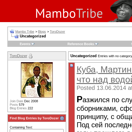
Mambo Tribe
>
Blogs
>
ToroDozer
Uncategorized
Events
Reference Books
ToroDozer
Uncategorized
Entries with no categor
Куба, Мартин
что над водо
Posted 13.06.2014 a
Р
азжился по сл
Join Date
Dec 2008
Posts
579
сборниками, сф
Blog Entries
222
принципу, с общ
Find Blog Entries by ToroDozer
Под сей последн
Containing Text: