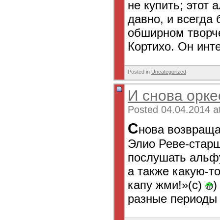
не купить; этот
давно, и всегда
обширном творч
Кортихо. Он инт
Posted in
Uncategorized
И снова орке
Posted 04.04.2014 a
С
нова возвраща
Элио Реве-старш
послушать альфу
а также какую-т
капу жми!»(с)
)
разные периоды 