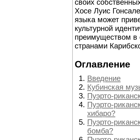
своих собственных
Хосе Луис Гонсале
языка может прив
культурной иденти
преимуществом в 
странами Карибско
Оглавление
Введение
Кубинская муз
Пуэрто-риканс
Пуэрто-риканс
хибаро?
Пуэрто-риканс
бомба?
Пуэрто-риканс