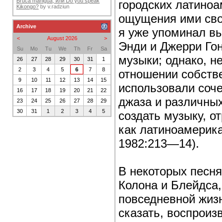
Bruca maniguá, или Do you speak
городских латиноа
Kikongo?
by
v.radziun
ощущения ими сво
Archive
я уже упоминал в
<
August 2026
>
Энди и Джерри Гон
Su
Mo
Tu
We
Th
Fr
Sa
музыки; однако, н
26
27
28
29
30
31
1
2
3
4
5
6
7
8
отношении собств
9
10
11
12
13
14
15
использовали соче
16
17
18
19
20
21
22
джаза и различных
23
24
25
26
27
28
29
30
31
1
2
3
4
5
создать музыку, 
как латиноамерика
1982:213—14).
В некоторых песня
Колона и Блейдса,
повседневной жизн
сказать, воспроиз