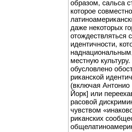
образом, сальса 
которое совместно
латиноамериканск
даже некоторых г
отождествляться 
идентичности, кот
наднациональным, 
местную культуру.
обусловлено обос
риканской идентич
(включая Антонио 
Йорк] или переехав
расовой дискрими
чувством «инаков
риканских сообще
общелатиноамерик