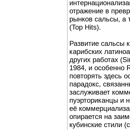
интернационализац
отражение в прев
рынков сальсы, а 
(Top Hits).
Развитие сальсы к
карибских латино
других работах (Si
1984, и особенно 
повторять здесь 
парадокс, связан
заслуживает комм
пуэрториканцы и н
её коммерциализац
опирается на заи
кубинские стили (с