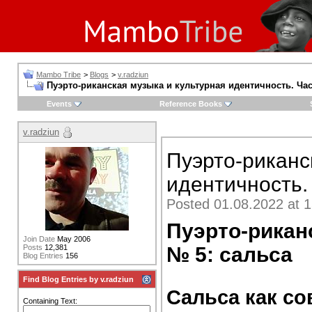
Mambo Tribe
>
Blogs
>
v.radziun
Пуэрто-риканская музыка и культурная идентичность. Час
Events
Reference Books
v.radziun
Пуэрто-риканс
идентичность. 
Posted 01.08.2022 at 1
Пуэрто-рикан
Join Date
May 2006
№ 5: сальса
Posts
12,381
Blog Entries
156
Find Blog Entries by v.radziun
Сальса как с
Containing Text: