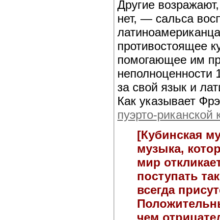
Другие возражают
нет, — сальса вос
латиноамериканца
противостоящее к
помогающее им пр
неполноценности 1
за свой язык и ла
Как указывает Фрэ
пуэрто-риканской 
[Кубинская м
музыка, котор
мир откликае
поступать так
всегда прису
Положительны
чем отрицате