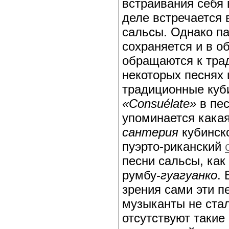
встраивания себя
деле встречается
сальсы. Однако п
сохраняется и в о
обращаются к тра
некоторых песнях
традиционные куб
«Consuélate»
в пе
упоминается какая
сантерия
кубинско
пуэрто-риканский
песни сальсы, как
румбу-
гуагуанко
.
зрения сами эти п
музыканты не стал
отсутствуют таки