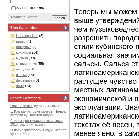
Search Titles Only
Теперь мы можем 
Advanced Search
выше утверждений
чем музыковедческ
Blog Categories
разрешить парадо
Uncategorized
(3)
видео
(41)
стили кубинского 
интервью
(4)
конкурсы
(14)
социальная значи
музыка
(33)
сальсы. Сальса ст
мысли вслух
(55)
поездки
(31)
латиноамериканск
статьи
(13)
растущее чувство 
фестивали
(31)
фото
(34)
местных латиноам
экономической и 
Recent Comments
эксплуатации. Зна
Ориша-ликбез
by
Maria Santana
1. Краткая история сальсы. Начало
латиноамериканск
истории
by
Пилатов Андрей
Сальса-фестивали и семинары в
текстах её песен,
2018 году
by
v.radziun
О популяризаторах и улучшателях
менее явно, в сам
by
v.radziun