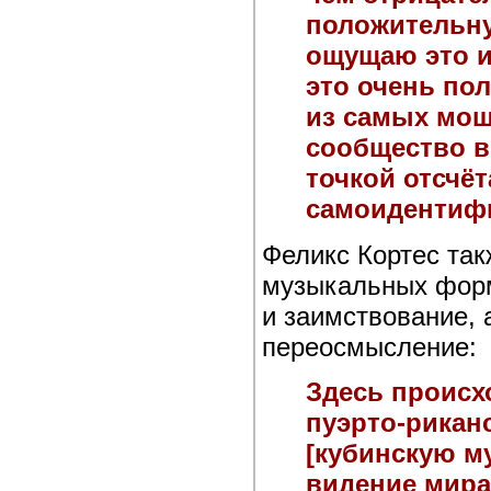
положительну
ощущаю это и
это очень по
из самых мо
сообщество в
точкой отсчё
самоидентиф
Феликс Кортес так
музыкальных форм
и заимствование, 
переосмысление:
Здесь происх
пуэрто-рикан
[кубинскую му
видение мира