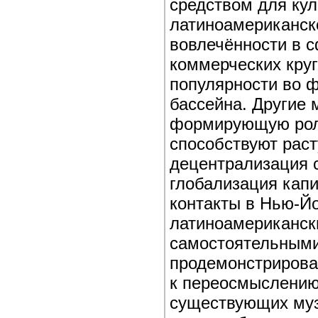
средством для кул
латиноамериканско
вовлечённости в 
коммерческих круг
популярности во ф
бассейна. Другие
формирующую роль
способствуют рас
децентрализация 
глобализация кап
контакты в Нью-Йо
латиноамерикански
самостоятельными
продемонстрирова
к переосмыслению
существующих муз