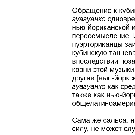
Обращение к кубин
гуагуанко
одновре
нью-йориканской и
переосмысление. 
пуэрториканцы за
кубинскую танцева
впоследствии поз
корни этой музыки
другие [нью-йорк
гуагуанко
как сред
также как нью-йор
общелатиноамери
Сама же сальса, 
силу, не может с