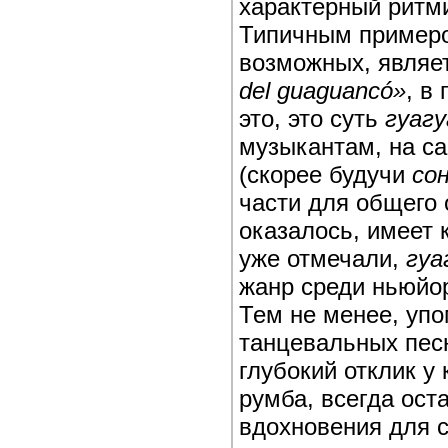
характерный ритми
Типичным примеро
возможных, являе
del guaguancó»
, в
это, это суть
гуагу
музыкантам, на са
(скорее будучи
со
части для общего 
оказалось, имеет 
уже отмечали,
гуа
жанр среди ньюйор
Тем не менее, уп
танцевальных пес
глубокий отклик у 
румба, всегда ост
вдохновения для 