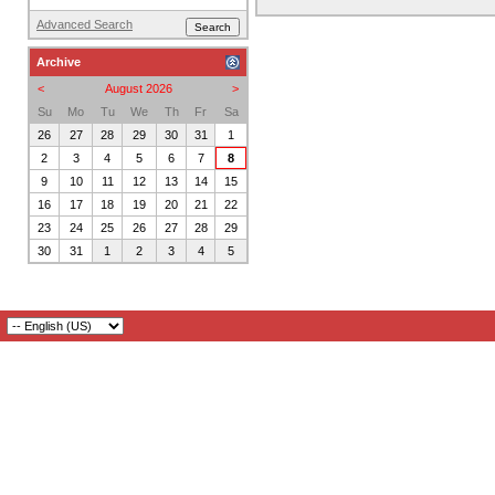
Advanced Search
Archive
<
August 2026
>
Su
Mo
Tu
We
Th
Fr
Sa
26
27
28
29
30
31
1
2
3
4
5
6
7
8
9
10
11
12
13
14
15
16
17
18
19
20
21
22
23
24
25
26
27
28
29
30
31
1
2
3
4
5