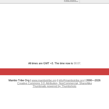
Find more...
All times are GMT +3. The time now is
00:07
.
Mambo Tribe Org |
www.mambotribe.org
|
info@mambotribe.org
| 2000—2026
Creative Commons 3.0: Attribution, NonCommercial, ShareAlike
Thumbnails powered by Thumbshots