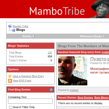
Mambo Tribe
Blogs
Events
Reference Books
Blogs' Statistics
Blogs From The Members of Mam
Random featured blog entry from
v.rad
Total Blogs
131
Total Entries
958
Пуэрто-
Today's Entries
0
Posted 01.08.20
Монография 
Options
носит пугаю
View a Random Blog Entry
View RSS Feed
Find Blog Entries
Posted in
статьи
Containing Text:
Recent Entries
Best Entries
Best Blogs
There are no recent entries to display.
Search Titles Only