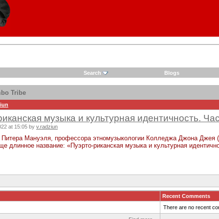
Search
Blogs
bo Tribe
ziun
риканская музыка и культурная идентичность. Час
22 at 15:05 by
v.radziun
Питера Мануэля, профессора этномузыкологии Колледжа Джона Джея (Го
ще длинное название: «Пуэрто-риканская музыка и культурная идентично
Recent Comments
There are no recent co