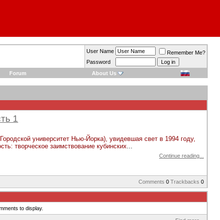
User Name
Remember Me?
Password
Forum
About Us
ть 1
родской университет Нью-Йорка), увидевшая свет в 1994 году,
сть: творческое заимствование кубинских
...
Continue reading...
Comments
0
Trackbacks
0
mments to display.