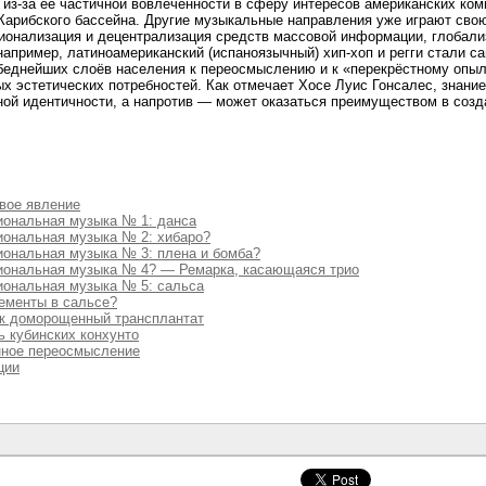
из-за её частичной вовлечённости в сферу интересов американских ком
 Карибского бассейна. Другие музыкальные направления уже играют св
ионализация и децентрализация средств массовой информации, глобали
 например, латиноамериканский (испаноязычный) хип-хоп и регги стали
беднейших слоёв населения к переосмыслению и к «перекрёстному оп
х эстетических потребностей. Как отмечает Хосе Луис Гонсалес, знание
ной идентичности, а напротив — может оказаться преимуществом в созд
вое явление
иональная музыка № 1: данса
иональная музыка № 2: хибаро?
иональная музыка № 3: плена и бомба?
иональная музыка № 4? — Ремарка, касающаяся трио
иональная музыка № 5: сальса
ементы в сальсе?
ак доморощенный трансплантат
ь кубинских конхунто
нное переосмысление
ции