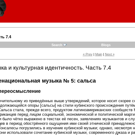
ть 7.4
Search
Blogs
« Prev
|
Main
|
Next »
ка и культурная идентичность. Часть 7.4
енациональная музыка № 5: сальса
 переосмысление
чительному из приведённых выше утверждений, которое носит скорее с
должающейся опоры [сальсы] на стили кубинского происхождения путём
Сальса стала, прежде всего, продуктом латиноамериканских сообществ 
иканцев перед лицом социальной, экономической и политической марги
 было чётко выражено в текстах её песен, заявлениях музыкантов и сл
цев в период обострённого ощущения ими своей этнической принадлежно
онсалесы погрузились в изучение кубинской музыки; однако, несмотря н
ни использовали сочетание кубинской музыки, современного джаза и ра