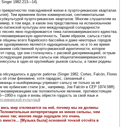
Singer 1982:213—14).
 превратностях повседневной жизни в пуэрто-риканских кварталах
ытия). Тем временем более коммерческая, сентиментальная
 субкультурой пуэрто-риканских кварталов. Многим слушателям из
ример, в том виде, в каком она представлена на испаноязычном
ро-латинской культуры или международной солидарности
х песнях явно подчёркивается тема латиноамериканского единства.
атиноамериканскую идентичность. Таким образом, сальса стала
е общины всего Карибского бассейна и даже некоторых городов
ое одновременно является наднациональным, но в то же время
анием собственной пуэрто-риканской идентичности, которое
от город, где они столкнулись с расовой дискриминацией, острым
Последующее развитие сальсы как общелатиноамериканского
енесуэлы в один из крупнейших рынков сальсы, а также родины
бсуждалось в других работах (Singer 1982, Cortes, Falcón, Flores
ы об этом феномене, хотя парадокс, связанный с
иканцы и ньюйориканцы упрекают сальсу не только за её
ею кубинские стили (см., например, Joe Falcón в CEP 1974:58ff).
атиноамериканцами как положительное явление, противостоящее
1950-х годов и вновь обрести гордость за свой язык и
то-риканской культуры
):
 весь мир откликается на неё, почему мы не должны
… Положительные интерпретации не менее сильны, чем
енно так; многие люди ощущали это очень
вместе… [Музыка была] основной точкой отсчёта в