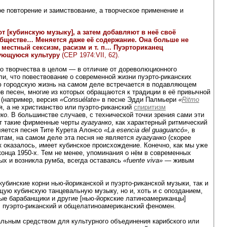
е повторение и заимствование, а творческое применение и
 [кубинскую музыку], а затем добавляют в неё своё
ообществе… Меняется даже её содержание. Она больше не
 местный сексизм, расизм и т. п… Пуэрториканец
рующуюся культуру
(CEP 1974:VII, 62).
го творчества в целом — в отличие от дореволюционного
и, что повествование о современной жизни пуэрто-риканских
ую городскую жизнь на самом деле встречается в подавляющем
в песен, многие из которых обращаются к традиции в её привычной
(например, версия
«Consuélate»
в песне Эдди Палмьери
«
Ritmo
, а не христианство или пуэрто-риканский
спиритизм
нко
. В большинстве случаев, с технической точки зрения сами эти
уют такие фирменные черты
гуагуанко
, как характерный ритмический
ляется песня Тите Курета Алонсо
«La esencia del guaguancó»
, в
нтам, на самом деле эта песня не является
гуагуанко
(скорее
к оказалось, имеет кубинское происхождение. Конечно, как мы уже
онца 1950-х. Тем не менее, упоминания о нём в современных
ых и возникла румба, всегда оставаясь
«fuente viva»
— живым
бинские корни нью-йориканской и пуэрто-риканской музыки, так и
ую кубинскую танцевальную музыку, но и, хоть и с опозданием,
ые барабанщики и другие [нью-йоркские латиноамериканцы]
й, пуэрто-риканский и общелатиноамериканский феномен.
льным средством для культурного объединения карибского или