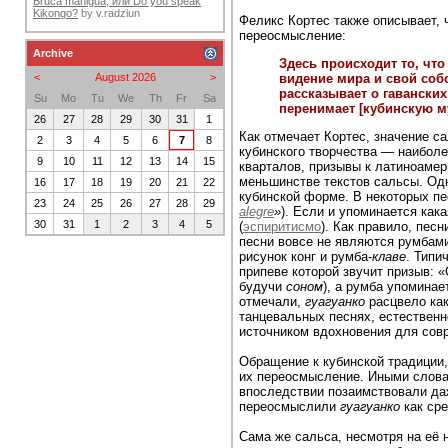
Bruca maniguá, или Do you speak
Kikongo?
by
v.radziun
Феликс Кортес также описывает, 
переосмысление:
Archive
Здесь происходит то, чт
видение мира и свой соб
<
August 2026
>
рассказывает о гаванских
Su
Mo
Tu
We
Th
Fr
Sa
перенимает [кубинскую м
26
27
28
29
30
31
1
Как отмечает Кортес, значение с
2
3
4
5
6
7
8
кубинского творчества — наиболе
9
10
11
12
13
14
15
кварталов, призывы к латиноаме
меньшинстве текстов сальсы. Одн
16
17
18
19
20
21
22
кубинской форме. В некоторых п
23
24
25
26
27
28
29
alegre
»
). Если и упоминается кака
30
31
1
2
3
4
5
(
эспиритисмо
). Как правило, пес
песни вовсе не являются румбами
рисунок конг и румба-
клаве
. Типи
припеве которой звучит призыв: 
будучи
соном
), а румба упоминае
отмечали,
гуагуанко
расцвело как
танцевальных песнях, естественн
источником вдохновения для сов
Обращение к кубинской традиции,
их переосмысление. Иными слова
впоследствии позаимствовали даж
переосмыслили
гуагуанко
как сре
Сама же сальса, несмотря на её