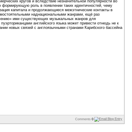
мерческих кругов и вследствие незначительной популярности во
ою формирующую роль в появлении таких идентичностей, чему
зация капитала и продолжающиеся межэтнические контакты в
 самостоятельными наднациональными жанрами, ещё раз
ылению» ими существующих музыкальных жанров для
 пуэрториканцами английского языка может привести отнюдь не к
ании новых связей с англоязычными странами Карибского бассейна
Comments
0