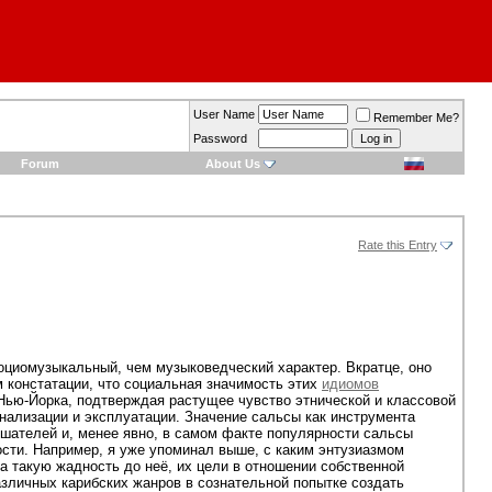
User Name
Remember Me?
Password
Forum
About Us
Rate this Entry
оциомузыкальный, чем музыковедческий характер. Вкратце, оно
 констатации, что социальная значимость этих
идиомов
Нью-Йорка, подтверждая растущее чувство этнической и классовой
нализации и эксплуатации. Значение сальсы как инструмента
ушателей и, менее явно, в самом факте популярности сальсы
сти. Например, я уже упоминал выше, с каким энтузиазмом
а такую жадность до неё, их цели в отношении собственной
зличных карибских жанров в сознательной попытке создать