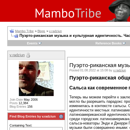
Mambo Tribe
>
Blogs
>
v.radziun
Пуэрто-риканская музыка и культурная идентичность. Час
Events
Reference Books
v.radziun
Пуэрто-риканская музы
Posted 01.08.2022 at 15:08 by
v.radziun
Пуэрто-риканская общ
Сальса как современное
Теперь мы можем перейти к заклю
Join Date
May 2006
могло бы разрешить парадокс про
Posts
12,384
изменилась в контексте сальсы. 
Blog Entries
156
идентичности местных латиноамер
латиноамериканской идентичности
Find Blog Entries by v.radziun
среди городских латиноамерикан
сальса-новаторы Энди и Джерри Г
Containing Text:
музыки были совершенно иными: о