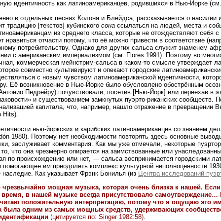
ую идентичность как латиноамериканцев, родившихся в Нью-Йорке (см. 
енно в отдельных песнях Колона и Блейдса, рассказывается о насилии и
ит традицию [текстов] кубинского
сона
ссылаться на людей, места и соб
иноамериканцам из среднего класса, которые не отождествляют себя с
т нравиться отчасти потому, что её можно привести в соответствие (нап
зному потребительству. Однако для других сальса служит знаменем аф
нии с американским империализмом (см. Flores 1991). Поэтому во многи
чная, коммерческая мейнстрим-сальса в каком-то смысле утверждает л
торое совместно культивируют и опекают городские латиноамерикански
ествляться с новым чувством латиноамериканской идентичности, котор
ру. Её возникновение в Нью-Йорке было обусловлено обострённым осозн
Антонио Педрейру) почувствовали, посетив [Нью-Йорк] или переехав в эт
наковости» и существованием замкнутых пуэрто-риканских сообществ. 
ализацией капитала, что, например, нашло отражение в превращении В
Hits).
тичности нью-йоркских и карибских латиноамериканцев со знанием дела о
ndón 1980). Поэтому нет необходимости повторять здесь основные вывод
и, заслуживает комментария. Как мы уже отмечали, некоторые пуэртор
то, что она чрезмерно опирается на заимствованные или унаследованные 
кая по происхождению или нет, — сальса воспринимается городскими л
 помогающее им преодолеть комплекс культурной неполноценности 1930—
 наследие. Как указывает Фрэнк Бонилья (из
Центра исследований пуэр
о чрезвычайно мощная музыка, которая очень близка к нашей. Если
же время, в нашей музыке всегда присутствовало самоутверждение
читаю положительную интерпретацию, потому что я ощущаю это им
 была одним из самых мощных средств, удерживающих сообщество 
идентификации
(цитируется по: Singer 1982:58).