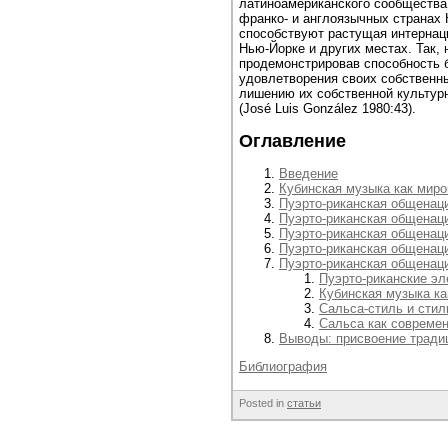
латиноамериканского сообщества 
франко- и англоязычных странах
способствуют растущая интернац
Нью-Йорке и других местах. Так,
продемонстрировав способность 
удовлетворения своих собственны
лишению их собственной культур
(José Luis González 1980:43).
Оглавление
Введение
Кубинская музыка как миро
Пуэрто-риканская общенац
Пуэрто-риканская общенац
Пуэрто-риканская общенац
Пуэрто-риканская общенац
Пуэрто-риканская общенац
Пуэрто-риканские эл
Кубинская музыка к
Сальса-стиль и стил
Сальса как совреме
Выводы: присвоение тради
Библиография
Posted in
статьи