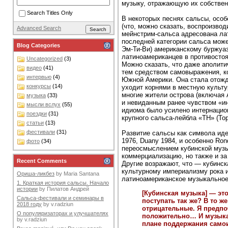
музыку, отражающую их собственн
Search Titles Only
В некоторых песнях сальсы, особ
(что, можно сказать, воспроизвод
Advanced Search
мейнстрим-сальса адресована лат
последней категории сальса може
Blog Categories
Эм-Ти-Ви) американскому буржуа
латиноамериканцев в противостоя
Uncategorized
(3)
Можно сказать, что даже аполити
видео
(41)
тем средством самовыражения, ко
интервью
(4)
Южной Америки. Она стала отожд
конкурсы
(14)
уходит корнями в местную культу
многие жители острова (включая 
музыка
(33)
и невиданным ранее чувством «и
мысли вслух
(55)
идиома было усилено интернацион
поездки
(31)
крупного сальса-лейбла «TH» (Top 
статьи
(13)
фестивали
(31)
Развитие сальсы как символа иден
1976, Duany 1984, и особенно Ro
фото
(34)
переосмыслением кубинской музык
коммерциализацию, но также и за 
Recent Comments
Другие возражают, что — кубинс
культурному империализму рока и
Ориша-ликбез
by
Maria Santana
латиноамериканское музыкальное
1. Краткая история сальсы. Начало
истории
by
Пилатов Андрей
[Кубинская музыка] — эт
Сальса-фестивали и семинары в
поступать так же? В то 
2018 году
by
v.radziun
отрицательные. Я предпо
О популяризаторах и улучшателях
положительно… И музыка
by
v.radziun
плане поддержания само