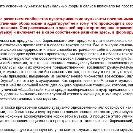
что усвоение кубинских музыкальных форм в сальсе включало не просто
о с развитием сообщества пуэрто-риканские музыканты воспринимают
ственный образ жизни и адаптируют её к тому, что происходит в с
 пижонах. Она рассказывает о здешней наркоторговле; она отражает
узыку] и включает её в своё собственное развитие здесь, в форми
альсы как продукта нью-йориканского или городского латиноамериканско
е отчётливо проявляется в области текстов песен. Выше мы уже отмечал
риканской солидарности и иные способы встраивания себя в современн
ако парадокс кубинского происхождения сохраняется и в области тексто
еснях цитируются или осовремениваются традиционные кубинские
румбы
я-либо религия, то это, как правило,
сантерия
кубинского происхождения
ни сальсы, как и их кубинские предшественники, воспевают румбу-
гуагуа
, и музыканты не стали бы называть их так, поскольку в них отсутств
чным примером, выбранным из бесчисленного множества возможных, яв
«Слушай это, это суть
гуагуанко
». Как хорошо известно Алонсо и музыка
тся в ней по большей части для общего ощущения традиции, которая, ка
 уличный «барабанный» жанр среди ньюйориканцев и пуэрториканцев с к
о, должны вызывать более глубокий отклик у кубинцев, в культуре котор
ременной танцевальной музыки.
 а также присвоение самого
гуагуанко
одновременно иллюстрируют как ку
ми, ньюйориканцы и пуэрториканцы заимствовали не только доминирующ
е исконные афро-кубинские корни этой музыки. В процессе этого уличн
дство освоения социального пространства, а также как нью-йорикански
 непреходящую жизненную силу, не может служить единственным музыка