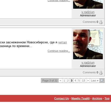
Continue reading...
v.radziun
Administrator
Comments
0
вски заснеженном Новосибирске, где я
читал
азница по времени...
Continue reading...
v.radziun
Administrator
Comments
0
Page 3 of 32
<
1
2
3
4
5
13
>
Last
»
Contact Us
-
Мамбо Трайб
-
Archive
-
Top