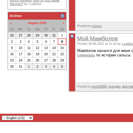
Bruca maniguá, или Do you speak
Kikongo?
by
v.radziun
Archive
<
August 2026
>
Posted in
статьи
Su
Mo
Tu
We
Th
Fr
Sa
26
27
28
29
30
31
1
Мой Мамболов
2
3
4
5
6
7
8
Posted 18.06.2021 at 11:10 by
v.radzi
9
10
11
12
13
14
15
Мамболов начался для меня со
16
17
18
19
20
21
22
семинары
по истории сальсы. 
23
24
25
26
27
28
29
30
31
1
2
3
4
5
Posted in
event5308
,
поездки
,
фести