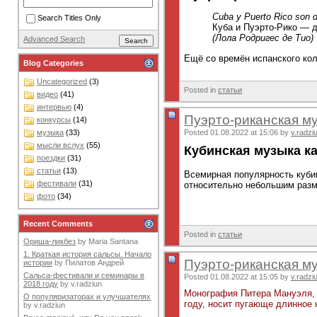
Cuba y Puerto Rico son d
Search Titles Only
Куба и Пуэрто-Рико — 
(Лола Родригес де Тио)
Advanced Search
Ещё со времён испанского кол
Blog Categories
Uncategorized
(3)
Posted in
статьи
видео
(41)
интервью
(4)
Пуэрто-риканская му
конкурсы
(14)
Posted 01.08.2022 at 15:06 by
v.radzi
музыка
(33)
мысли вслух
(55)
Кубинская музыка к
поездки
(31)
статьи
(13)
Всемирная популярность куби
фестивали
(31)
относительно небольшим разме
фото
(34)
Recent Comments
Posted in
статьи
Ориша-ликбез
by
Maria Santana
1. Краткая история сальсы. Начало
Пуэрто-риканская му
истории
by
Пилатов Андрей
Сальса-фестивали и семинары в
Posted 01.08.2022 at 15:05 by
v.radzi
2018 году
by
v.radziun
Монография Питера Мануэля, 
О популяризаторах и улучшателях
году, носит пугающе длинное 
by
v.radziun