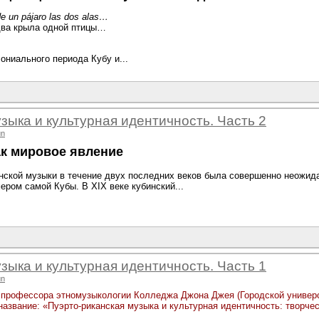
e un pájaro las dos alas…
два крыла одной птицы…
ониального периода Кубу и...
зыка и культурная идентичность. Часть 2
un
ак мировое явление
нской музыки в течение двух последних веков была совершенно неожид
ром самой Кубы. В XIX веке кубинский...
зыка и культурная идентичность. Часть 1
un
профессора этномузыкологии Колледжа Джона Джея (Городской универси
название: «Пуэрто-риканская музыка и культурная идентичность: творче