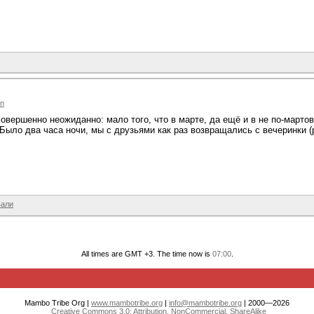
un
вершенно неожиданно: мало того, что в марте, да ещё и в не по-марто
Было два часа ночи, мы с друзьями как раз возвращались с вечеринки (р
вали
All times are GMT +3. The time now is
07:00
.
Mambo Tribe Org |
www.mambotribe.org
|
info@mambotribe.org
| 2000—2026
Creative Commons 3.0: Attribution, NonCommercial, ShareAlike