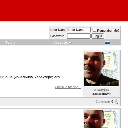
User Name
Remember Me?
Password
Forum
About Us
ии о национальном характере; его
Continue reading...
v.radziun
Administrator
Comments
0