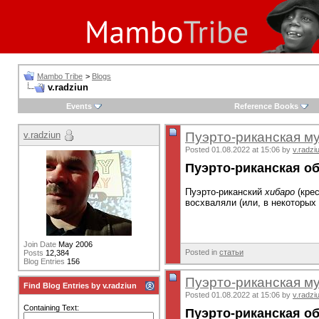
Mambo Tribe
>
Blogs
v.radziun
Events
Reference Books
v.radziun
Пуэрто-риканская му
Posted 01.08.2022 at 15:06 by
v.radzi
Пуэрто-риканская о
Пуэрто-риканский
хибаро
(крес
восхваляли (или, в некоторых 
Join Date
May 2006
Posted in
статьи
Posts
12,384
Blog Entries
156
Пуэрто-риканская му
Find Blog Entries by v.radziun
Posted 01.08.2022 at 15:06 by
v.radzi
Containing Text:
Пуэрто-риканская о