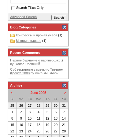
Search Titles Only
Advanced Search
Blog Categories
Конгрессы и прочая учеба
(1)
Мысли о сальсе
(1)
Recent Comments
Первое бурчание о партнершах :)
by
Элиас Раевский
Субъективные заметки о Третьем
Фронте 2008
by
vovaSALSAnov
Archive
<
June 2025
>
Su
Mo
Tu
We
Th
Fr
Sa
25
26
27
28
29
30
31
1
2
3
4
5
6
7
8
9
10
11
12
13
14
15
16
17
18
19
20
21
22
23
24
25
26
27
28