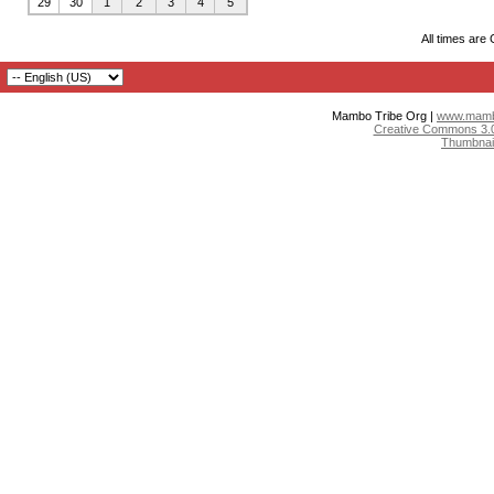
29
30
1
2
3
4
5
All times are
Mambo Tribe Org |
www.mambo
Creative Commons 3.0:
Thumbnai