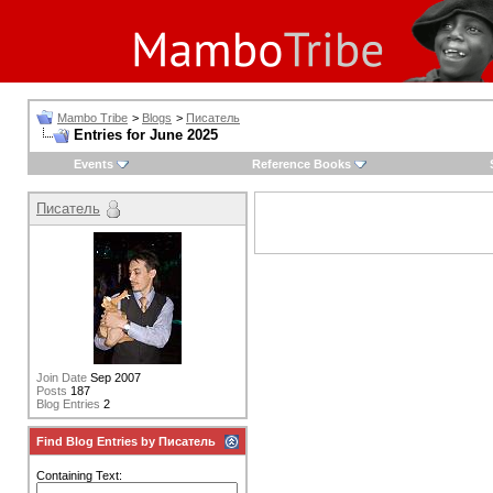
Mambo Tribe
>
Blogs
>
Писатель
Entries for June 2025
Events
Reference Books
Писатель
Join Date
Sep 2007
Posts
187
Blog Entries
2
Find Blog Entries by Писатель
Containing Text: