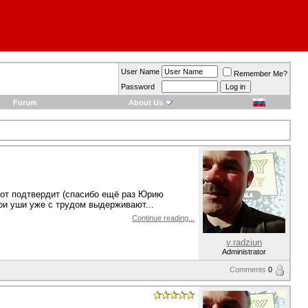
User Name
Remember Me?
Password
Forum
About Us
тот подтвердит (спасибо ещё раз Юрию
мои уши уже с трудом выдерживают...
Continue reading...
v.radziun
Administrator
Comments
0