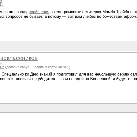
un
iun
меня по поводу
сообщения
о телеграмовских стикерах Мамбо Трайба с о
ых вопросов не бывает, а потому — вот вам ликбез по божествам афро-к
рвоклассников
un
iun
(добавил бонус — вариант картинки № 5)
я! Специально ко Дню знаний я подготовил для вас небольшую серию сал
сные»; новички же убедятся — они не одни во Вселенной, и будут (я на