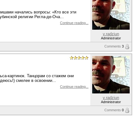
ришами начались вопросы: «Кто все эти
убинской религии Регла-де-Оча...
Continue reading...
v.radziun
Administrator
Comments
3
ьса-картинок. Танцорам со стажем они
деюсь!) смелее в освоении...
Continue reading...
v.radziun
Administrator
Comments
0