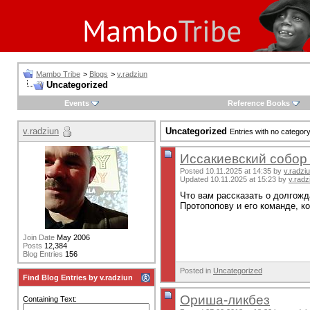
Mambo Tribe
>
Blogs
>
v.radziun
Uncategorized
Events
Reference Books
v.radziun
Uncategorized
Entries with no categor
Иссакиевский собор
Posted 10.11.2025 at 14:35 by
v.radzi
Updated 10.11.2025 at 15:23 by
v.radz
Что вам рассказать о долгож
Протопопову и его команде, к
Join Date
May 2006
Posts
12,384
Blog Entries
156
Posted in
Uncategorized
Find Blog Entries by v.radziun
Ориша-ликбез
Containing Text: