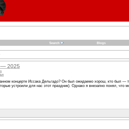
Search
Blogs
y
 — 2025
un
iun
данном концерте Иссака Дельгадо? Он был ожидаемо хорош, кто был — 
оторые устроили для нас этот праздник). Однако я внезапно понял, что 