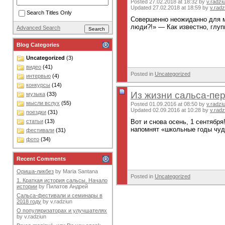
Posted 27.02.2018 at 18:32 by
v.radzi
Updated 27.02.2018 at 18:59 by
v.radz
Search Titles Only
Совершенно неожиданно для 
люди?!» — Как известно, глуп
Advanced Search
Blog Categories
Uncategorized
(3)
видео
(41)
Posted in
Uncategorized
интервью
(4)
конкурсы
(14)
Из жизни сальса-пе
музыка
(33)
мысли вслух
(55)
Posted 01.09.2016 at 08:50 by
v.radzi
Updated 02.09.2016 at 10:28 by
v.radz
поездки
(31)
Вот и снова осень, 1 сентябр
статьи
(13)
напомнят «школьные годы чуде
фестивали
(31)
фото
(34)
Recent Comments
Ориша-ликбез
by
Maria Santana
Posted in
Uncategorized
1. Краткая история сальсы. Начало
истории
by
Пилатов Андрей
Сальса-фестивали и семинары в
2018 году
by
v.radziun
О популяризаторах и улучшателях
by
v.radziun