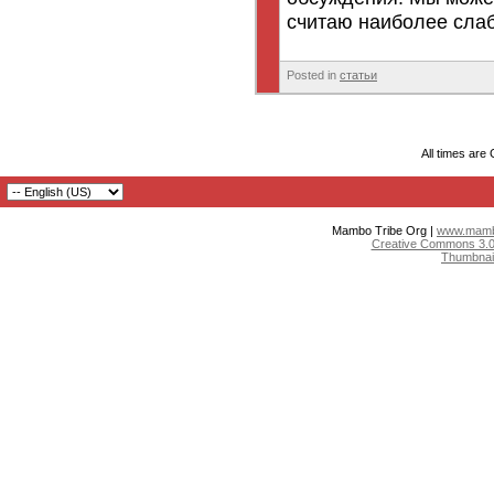
считаю наиболее слаб
Posted in
статьи
All times are
Mambo Tribe Org |
www.mambo
Creative Commons 3.0:
Thumbnai