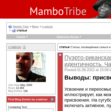
Mambo Tribe
>
Blogs
>
v.radziun
статьи
Events
Reference Books
v.radziun
статьи
Статьи, посвящённые сальсе и
Пуэрто-риканска
идентичность. Ча
Posted 01.08.2022 at 15:08 
Выводы: присв
Join Date
May 2006
Усвоение и переосмы
Posts
12,384
Blog Entries
156
иллюстрирует, как мо
присвоения. На сугуб
Find Blog Entries by v.radziun
включать активное, пу
Containing Text: