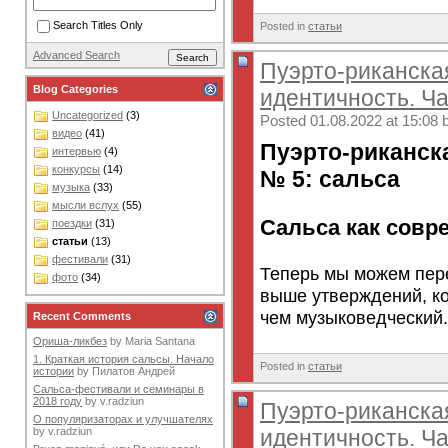
Search Titles Only
Posted in
статьи
Advanced Search
Пуэрто-риканска
Blog Categories
идентичность. Ча
Uncategorized
(3)
Posted 01.08.2022 at 15:08 
видео
(41)
Пуэрто-риканск
интервью
(4)
конкурсы
(14)
№ 5: сальса
музыка
(33)
мысли вслух
(55)
Сальса как совр
поездки
(31)
статьи
(13)
фестивали
(31)
Теперь мы можем пер
фото
(34)
выше утверждений, ко
чем музыковедческий.
Recent Comments
Ориша-ликбез
by
Maria Santana
1. Краткая история сальсы. Начало
Posted in
статьи
истории
by
Пилатов Андрей
Сальса-фестивали и семинары в
2018 году
by
v.radziun
Пуэрто-риканска
О популяризаторах и улучшателях
идентичность. Ча
by
v.radziun