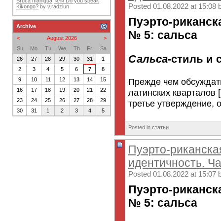
Bruca maniguá, или Do you speak
Posted 01.08.2022 at 15:08 
Kikongo?
by
v.radziun
Пуэрто-риканск
Archive
№ 5: сальса
<
August 2026
>
Su
Mo
Tu
We
Th
Fr
Sa
Сальса
-стиль и 
26
27
28
29
30
31
1
2
3
4
5
6
7
8
Прежде чем обсуждат
9
10
11
12
13
14
15
16
17
18
19
20
21
22
латинских кварталов 
23
24
25
26
27
28
29
третье утверждение, о
30
31
1
2
3
4
5
Posted in
статьи
Пуэрто-риканска
идентичность. Ча
Posted 01.08.2022 at 15:07 
Пуэрто-риканск
№ 5: сальса