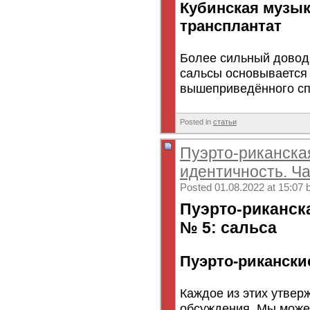
Кубинская музы
трансплантат
Более сильный довод 
сальсы основывается 
вышеприведённого спи
Posted in
статьи
Пуэрто-риканска
идентичность. Ча
Posted 01.08.2022 at 15:07 
Пуэрто-риканск
№ 5: сальса
Пуэрто-рикански
Каждое из этих утвер
обсуждения. Мы можем