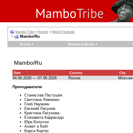
Mambo Tribe
>
Events
>
World Festivals
Mambo/Ru
Events
Reference Books
Mambo/Ru
Date
Country
City
04.06.2026 — 07.06.2026
Russia
Moscow
Преподаватели
Станислав Пастушок
Светлана Левченко
Глеб Наумкин
Евгений Лисунов
Кристина Лисунова
Елизавета Карраседо
Юри Колуччи
Ахмет и Кейт
Берси Кортес