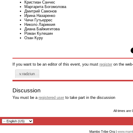
Кристиан Санчес
Маргарита Богомолова
Дмитрий Самонов
Ирина Назаренко
Чичи Гутьеррес
Николо Лариккия
Диана Байжигитова
Роман Кулешин
Озан Куру
If you want to be an editor of this event, you must
register
on the web-s
v.radziun
Discussion
You must be a
registered user
to take part in the discussion
All times are
Mambo Tribe Org |
www.mambo