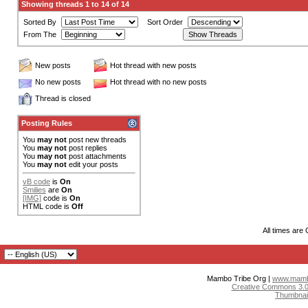
Showing threads 1 to 14 of 14
Sorted By
Sort Order
From The
New posts
Hot thread with new posts
No new posts
Hot thread with no new posts
Thread is closed
Posting Rules
You
may not
post new threads
You
may not
post replies
You
may not
post attachments
You
may not
edit your posts
vB code
is
On
Smilies
are
On
[IMG]
code is
On
HTML code is
Off
All times are
Mambo Tribe Org |
www.mambo
Creative Commons 3.0:
Thumbnai