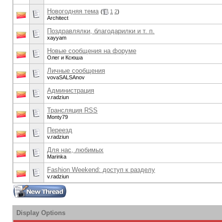
Новогодняя тема
(
1
2
)
Architect
Поздравлялки, благодарилки и т. п.
xayyam
Новые сообщения на форуме
Олег и Ксюша
Личные сообщения
vovaSALSAnov
Администрация
v.radziun
Трансляция RSS
Monty79
Переезд
v.radziun
Для нас, любимых
Marinka
Fashion Weekend: доступ к разделу
v.radziun
Display Options