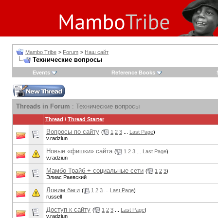
Mambo Tribe
>
Forum
>
Наш сайт
Технические вопросы
Events
Reference Books
Threads in Forum
: Технические вопросы
Thread
/
Thread Starter
Вопросы по сайту
(
1
2
3
...
Last Page
)
v.radziun
Новые «фишки» сайта
(
1
2
3
...
Last Page
)
v.radziun
Мамбо Трайб + социальные сети
(
1
2
3
)
Элиас Раевский
Ловим баги
(
1
2
3
...
Last Page
)
russell
Доступ к сайту
(
1
2
3
...
Last Page
)
v.radziun