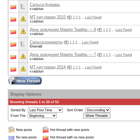
Сальса-букварь
v.radziun
МТ-хит-парад 2015
(
1
2
3
...
Last Page
)
v.radziun
День рождения Мамбо Трайба — 8
(
1
2
3
...
Last Page
)
v.radziun
Сальса-концерты
(
1
2
3
...
Last Page
)
Emerald
День рождения Мамбо Трайба — 7
(
1
2
3
...
Last Page
)
v.radziun
МТ-хит-парад 2014
(
1
2
3
...
Last Page
)
v.radziun
Display Options
Showing threads 1 to 20 of 53
Sorted By
Sort Order
From The
New posts
Hot thread with new posts
No new posts
Hot thread with no new posts