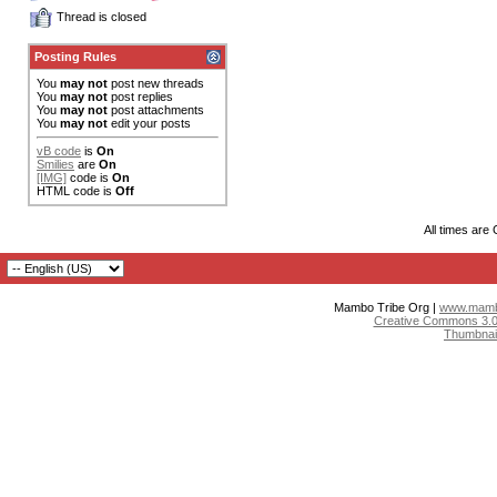
Thread is closed
Posting Rules
You
may not
post new threads
You
may not
post replies
You
may not
post attachments
You
may not
edit your posts
vB code
is
On
Smilies
are
On
[IMG]
code is
On
HTML code is
Off
All times are
Mambo Tribe Org |
www.mambo
Creative Commons 3.0:
Thumbnai