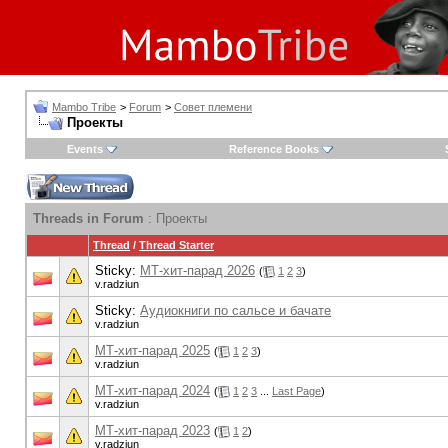
Mambo Tribe
>
Forum
>
Совет племени
Проекты
Events
Reference Books
Threads in Forum
: Проекты
Thread
/
Thread Starter
Sticky:
МТ-хит-парад 2026
(
1
2
3
)
v.radziun
Sticky:
Аудиокниги по сальсе и бачате
v.radziun
МТ-хит-парад 2025
(
1
2
3
)
v.radziun
МТ-хит-парад 2024
(
1
2
3
...
Last Page
)
v.radziun
МТ-хит-парад 2023
(
1
2
)
v.radziun