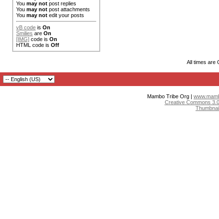
You
may not
post replies
You
may not
post attachments
You
may not
edit your posts
vB code
is
On
Smilies
are
On
[IMG]
code is
On
HTML code is
Off
All times are
Mambo Tribe Org |
www.mambo
Creative Commons 3.0:
Thumbnai