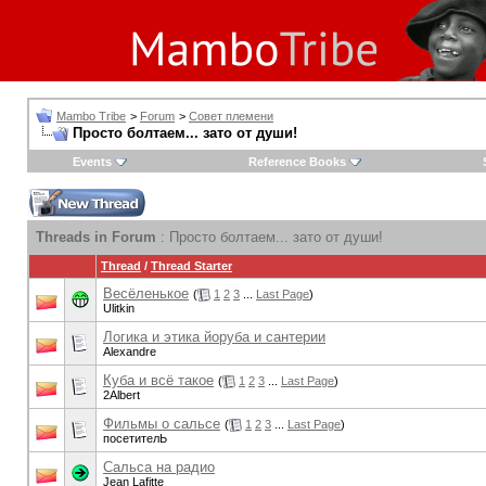
Mambo Tribe
>
Forum
>
Совет племени
Просто болтаем... зато от души!
Events
Reference Books
Threads in Forum
: Просто болтаем... зато от души!
Thread
/
Thread Starter
Весёленькое
(
1
2
3
...
Last Page
)
Ulitkin
Логика и этика йоруба и сантерии
Alexandre
Куба и всё такое
(
1
2
3
...
Last Page
)
2Albert
Фильмы о сальсе
(
1
2
3
...
Last Page
)
посетителЬ
Сальса на радио
Jean Lafitte