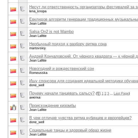
Несут ли ответственность организаторы фестивалей за
lena_knopa
Евклидов алгоритм генерации традиционных музыкальны
Jean Lafitte
Salsa On2 is not Mambo
Jean Lafitte
Необычный подход к разбору ритма сона
martovskiy
Андрей Кончаловский. От чёрного квадрата — к чёрной 
Jean Lafitte
Новогодний и рождественский сон
Romeusska
Ищу спонсора для создания идеальной методики обучени
done_well
Почему начали танцевать сальсу?
(
1
2
3
...
Last Page
)
анютка
Происхождение кизомбы
Jean Lafitte
В чем отличие чувства ритма кубинцев и европейцев?
done_well
Социальные танцы и здоровый образ жизни
Jean Lafitte