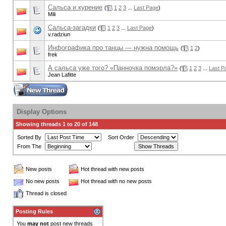
Сальса и курение
(
1
2
3
...
Last Page
)
Mili
Сальса-загадки
(
1
2
3
...
Last Page
)
v.radziun
Инфографика про танцы — нужна помощь
(
1
2
)
frek
А сальса уже того? «Панночка помэрла?»
(
1
2
3
...
Last P
Jean Lafitte
Display Options
Showing threads 1 to 20 of 148
Sorted By
Sort Order
From The
New posts
Hot thread with new posts
No new posts
Hot thread with no new posts
Thread is closed
Posting Rules
You
may not
post new threads