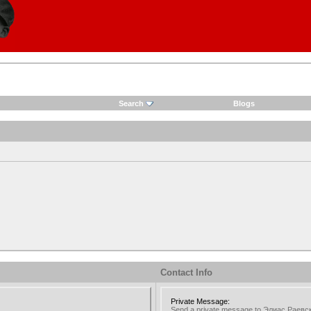
Search
Blogs
Contact Info
Private Message:
Send a private message to Элиас Раевс