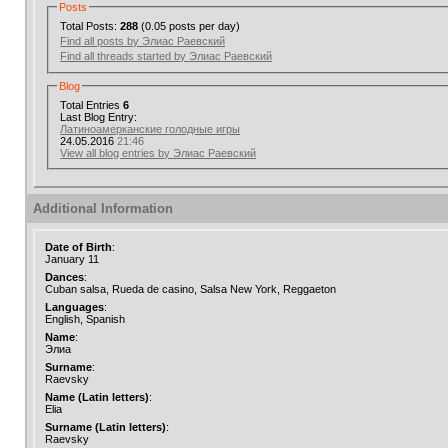
Posts
Total Posts:
288
(0.05 posts per day)
Find all posts by Элиас Раевский
Find all threads started by Элиас Раевский
Blog
Total Entries
6
Last Blog Entry:
Латиноамерканские голодные игры
24.05.2016
21:46
View all blog entries by Элиас Раевский
Additional Information
Date of Birth
:
January 11
Dances
:
Cuban salsa, Rueda de casino, Salsa New York, Reggaeton
Languages
:
English, Spanish
Name
:
Элиа
Surname
:
Raevsky
Name (Latin letters)
:
Elia
Surname (Latin letters)
:
Raevsky