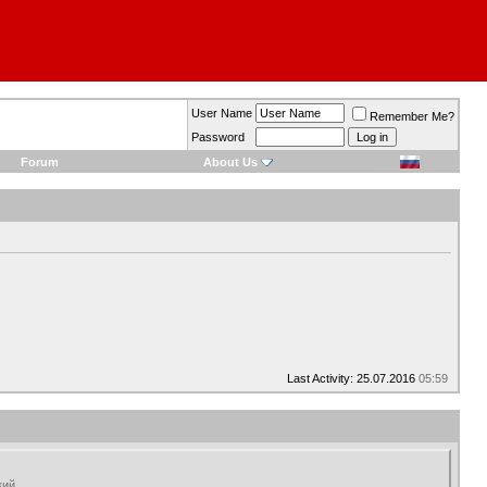
User Name
Remember Me?
Password
Forum
About Us
Last Activity: 25.07.2016
05:59
кий