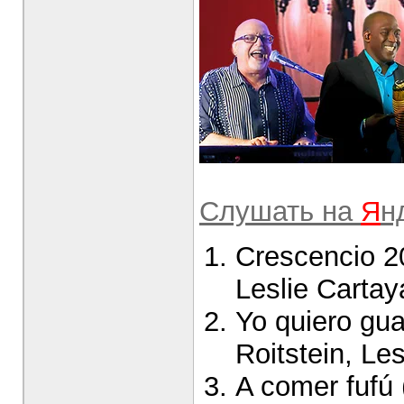
Слушать на
Я
н
Crescencio 20
Leslie Cartay
Yo quiero gua
Roitstein, Les
A comer fufú 