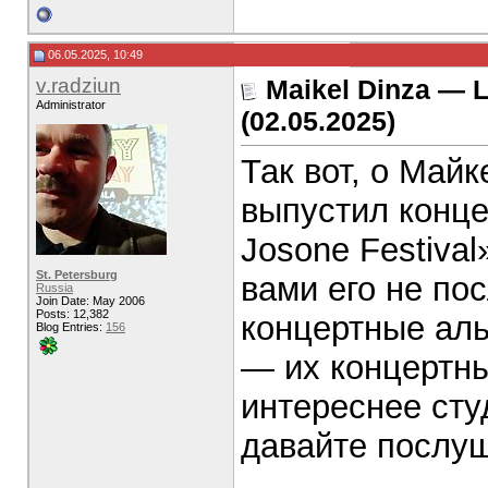
06.05.2025, 10:49
v.radziun
Maikel Dinza — L
Administrator
(02.05.2025)
Так вот, о Майк
выпустил конце
Josone Festival
St. Petersburg
вами его не по
Russia
Join Date: May 2006
Posts: 12,382
концертные аль
Blog Entries:
156
— их концертны
интереснее сту
давайте послуш