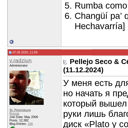
Rumba como q
Changüí pa’ q
Hechavarría]
07.05.2025, 11:59
v.radziun
Pellejo Seco & C
Administrator
(11.12.2024)
У меня есть дл
но начать я пре
который вышел 
St. Petersburg
руки лишь благ
Russia
Join Date: May 2006
Posts: 12,382
диск «Plato y c
Blog Entries:
156