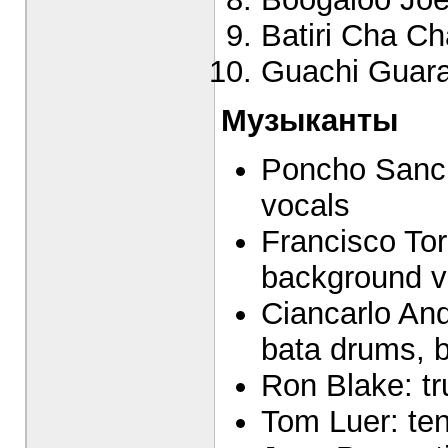
Batiri Cha Ch
Guachi Guara
Музыканты
Poncho Sanch
vocals
Francisco Tor
background v
Ciancarlo An
bata drums, 
Ron Blake: tr
Tom Luer: teno