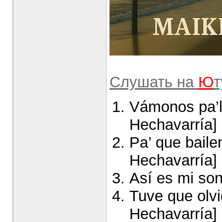
Слушать на
Ю
т
Vámonos pa’l
Hechavarría]
Pa’ que bailen
Hechavarría]
Así es mi son
Tuve que olvi
Hechavarría]