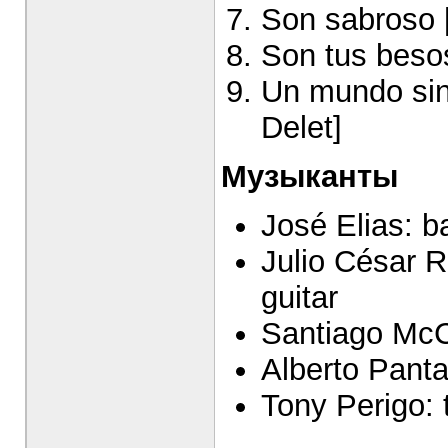
Son sabroso [
Son tus beso
Un mundo sin 
Delet]
Музыканты
José Elias: b
Julio César R
guitar
Santiago McC
Alberto Pant
Tony Perigo: 