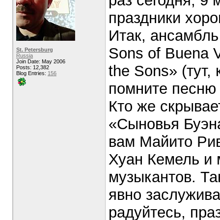
раз сегодня, 9 
праздники хоро
Итак, ансамбль
Sons of Buena 
St. Petersburg
Russia
Join Date: May 2006
the Sons» (тут,
Posts: 12,382
Blog Entries:
156
помните песню 
Кто же скрывае
«Сыновья Буэн
вам Майито Рив
Хуан Кемель и 
музыкантов. Та
явно заслужива
радуйтесь, пра