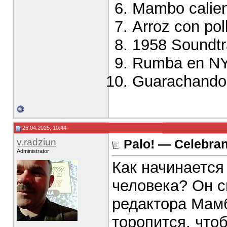
Mambo calie
Arroz con pol
1958 Soundt
Rumba en N
Guarachando (
26.04.2025, 10:44
v.radziun
Palo! — Celebran
Administrator
Как начинается
человека? Он с
редактора Мамб
торопится, что