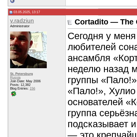
03.05.2025, 13:17
v.radziun
Cortadito — The G
Administrator
Сегодня у меня
любителей сона
ансамбля «Корт
неделю назад 
St. Petersburg
группы «Пало!»
Russia
Join Date: May 2006
Posts: 12,382
«Пало!», Хулио
Blog Entries:
156
основателей «К
группа серьёзна
подсказывает и
— это крепчайш