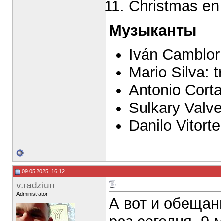
Christmas en
Музыканты
Iván Camblor:
Mario Silva: 
Antonio Corta
Sulkary Valve
Danilo Vitort
09.05.2025, 16:12
v.radziun
Administrator
А вот и обещан