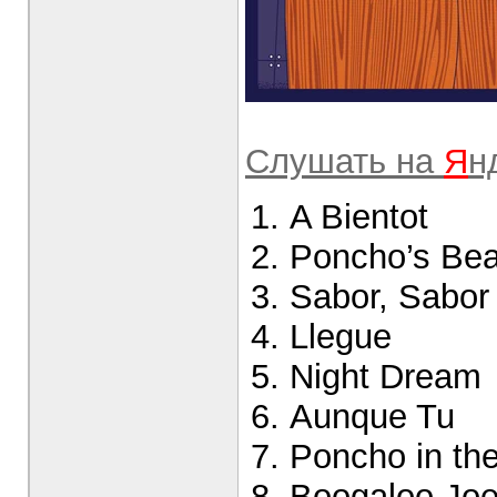
Слушать на
Я
н
A Bientot
Poncho’s Bea
Sabor, Sabor
Llegue
Night Dream
Aunque Tu
Poncho in t
Boogaloo Jo