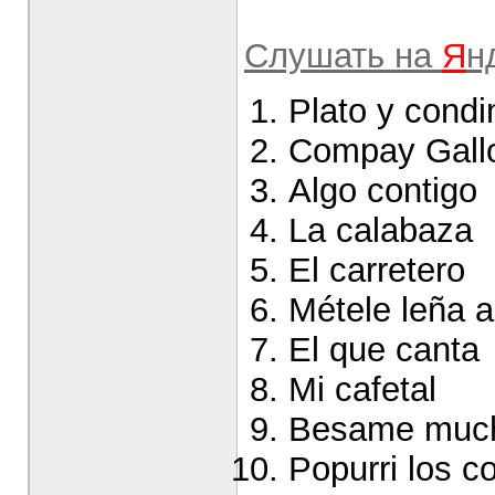
Слушать на
Я
н
Plato y cond
Compay Gall
Algo contigo
La calabaza
El carretero
Métele leña a
El que canta
Mi cafetal
Besame muc
Popurri los 