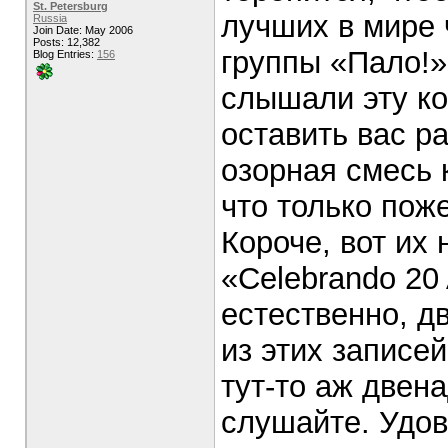
St. Petersburg
лучших в мире
Russia
Join Date: May 2006
Posts: 12,382
группы «Пало!»
Blog Entries:
156
слышали эту ко
оставить вас р
озорная смесь 
что только пож
Короче, вот их
«Celebrando 20
естественно, д
из этих записе
тут-то аж двена
слушайте. Удов