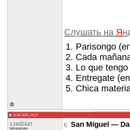
Слушать на
Я
н
Parisongo (en
Cada mañana 
Lo que tengo 
Entregate (en
Chica materia
13.04.2025, 09:37
v.radziun
San Miguel — Da
Administrator