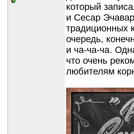
который записа
и Сесар Эчавар
традиционных к
очередь, конечн
и ча-ча-ча. Одн
что очень реко
любителям корн