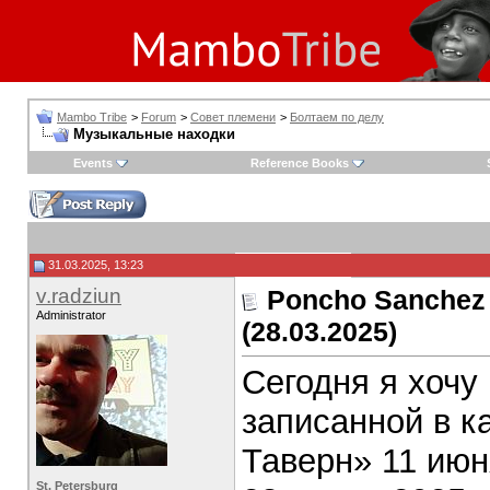
Mambo Tribe
>
Forum
>
Совет племени
>
Болтаем по делу
Музыкальные находки
Events
Reference Books
31.03.2025, 13:23
v.radziun
Poncho Sanchez —
Administrator
(28.03.2025)
Сегодня я хочу
записанной в 
Таверн» 11 июн
St. Petersburg