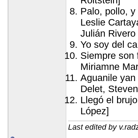
Roitstein]
Palo, pollo, 
Leslie Cartay
Julián Rivero 
Yo soy del c
Siempre son f
Miriamne Mar
Aguanile yan 
Delet, Steven
Llegó el bruj
López]
Last edited by v.rad