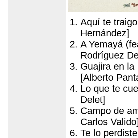
Aquí te traig
Hernández]
A Yemayá (fea
Rodríguez De
Guajira en la
[Alberto Pan
Lo que te cue
Delet]
Campo de amo
Carlos Valido
Te lo perdist