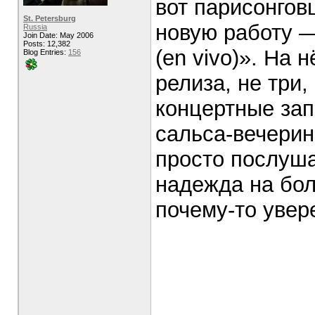
вот парисонгов
St. Petersburg
новую работу —
Russia
Join Date: May 2006
Posts: 12,382
(en vivo)». На 
Blog Entries:
156
релиза, не три,
концертные зап
сальса-вечерино
просто послушат
надежда на бо
почему-то увере