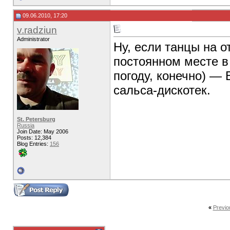
09.06.2010, 17:20
v.radziun
Administrator
Ну, если танцы на о
постоянном месте в 
погоду, конечно) — 
сальса-дискотек.
St. Petersburg
Russia
Join Date: May 2006
Posts: 12,384
Blog Entries:
156
«
Previo