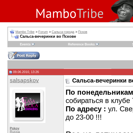
Mambo Tribe
>
Forum
>
Сальса-города
>
Псков
Сальса-вечеринки во Пскове
Events
Reference Books
09.06.2010, 13:26
salsapskov
Сальса-вечеринки в
По понедельника
собираться в клубе T
По адресу :
ул. Све
до 23-00 !!!
Pskov
Russia