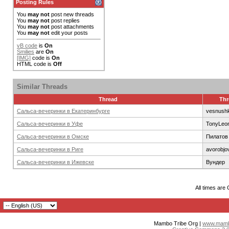
Posting Rules
You
may not
post new threads
You
may not
post replies
You
may not
post attachments
You
may not
edit your posts
vB code
is
On
Smilies
are
On
[IMG]
code is
On
HTML code is
Off
Similar Threads
Thread
Thr
Сальса-вечеринки в Екатеринбурге
vesnush
Сальса-вечеринки в Уфе
TonyLeo
Сальса-вечеринки в Омске
Пилатов
Сальса-вечеринки в Риге
avorobjo
Сальса-вечеринки в Ижевске
Вундер
All times are
Mambo Tribe Org |
www.mambo