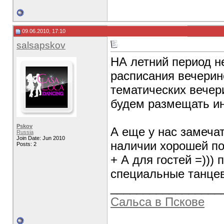
09.06.2010, 17:10
salsapskov
НА летний период н
расписания вечерин
тематических вечери
будем размещать ин
Pskov
А еще у нас замеча
Russia
Join Date: Jun 2010
наличии хорошей по
Posts: 2
+ А для гостей =)))
специальные танце
_________________
Сальса в Пскове