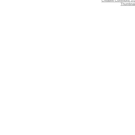
Creative Commons 3.0:
Thumbnai