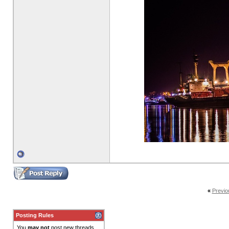
«
Previo
Posting Rules
You
may not
post new threads