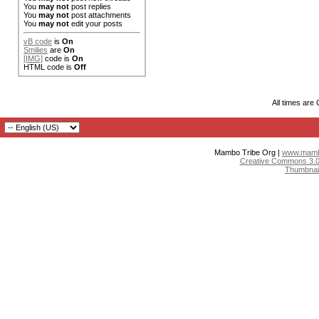
You
may not
post replies
You
may not
post attachments
You
may not
edit your posts
vB code
is
On
Smilies
are
On
[IMG]
code is
On
HTML code is
Off
All times are
Mambo Tribe Org |
www.mambo
Creative Commons 3.0:
Thumbnai