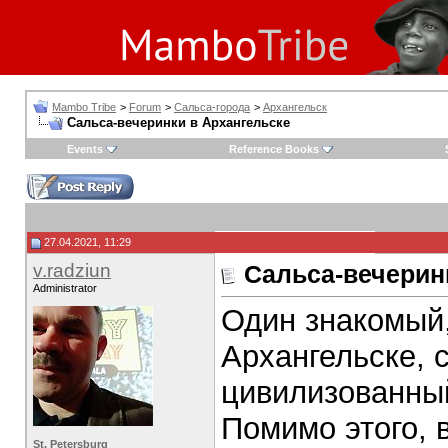
Mambo Tribe
>
Forum
>
Сальса-города
>
Архангельск
Сальса-вечеринки в Архангельске
Events
Reference Books
27.04.2021, 11:29
v.radziun
Сальса-вечерин
Administrator
Один знакомый,
Архангельске, 
цивилизованный
Помимо этого, в
St. Petersburg