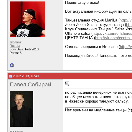
Приветствую всех!
Вот актуальная информация по саль
Танцевальная студия ManiLa (
http:/
Zoom-Zoom Salsa - студия танца (
htt
Клуб Социальных Танцев " Salsa Иже
Offshore salsa (
http://vk.com/offshore
ЦЕНТР ТАНЦА (
http://vk.com/centro_
Izhevsk
Russia
Сальса-вечеринки в Ижевске (
http:/
Join Date: Feb 2013
Posts: 3
Присоединяйтесь! Танцевать - это л
20.02.2013, 16:40
Павел Собирай
по расписанию вечеринок не все поня
но общее место для всех - это круто
в Ижевске хорошо танцуют сальсу.
__________________
Нет времени на медленные танцы (с)