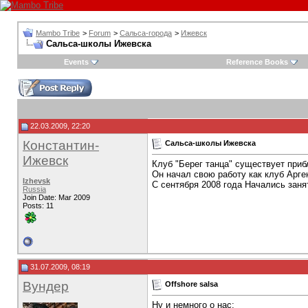
Mambo Tribe
>
Forum
>
Сальса-города
>
Ижевск
Сальса-школы Ижевска
Events
Reference Books
22.03.2009, 22:20
Константин-
Сальса-школы Ижевска
Ижевск
Клуб "Берег танца" существует приб
Он начал свою работу как клуб Арге
Izhevsk
С сентября 2008 года Начались занят
Russia
Join Date: Mar 2009
Posts: 11
31.07.2009, 08:19
Вундер
Offshore salsa
Ну и немного о нас: