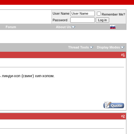
User Name
Remember Me?
Password
Forum
About Us
Thread Tools
Display Modes
#
1
 линди-хоп (свинг) хип-хопом.
#
2