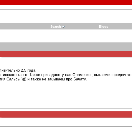
Search
Blogs
лизительно 2.5 года.
нтинского танго. Также припадают у нас Фламенко , пытаемся продвигать
ия Сальсы )))) и также не забываем про Бачату.