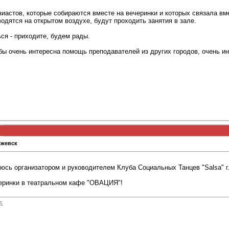
зиастов, которые собираются вместе на вечеринки и которых связала вме
водятся на открытом воздухе, будут проходить занятия в зале.
ься - приходите, будем рады.
бы очень интересна помощь преподавателей из других городов, очень инт
Ижевск
сь организатором и руководителем Клуба Социальных Танцев "Salsa" г.
еринки в театральном кафе "ОВАЦИЯ"!
5
.