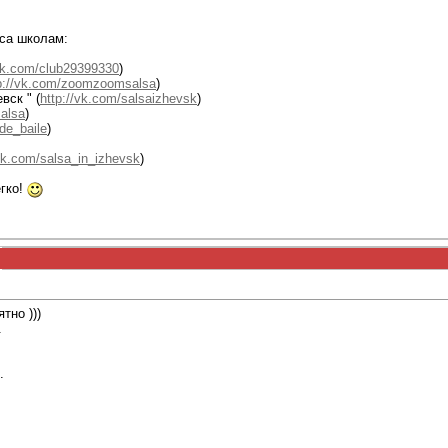
са школам:
/vk.com/club29399330
)
p://vk.com/zoomzoomsalsa
)
вск " (
http://vk.com/salsaizhevsk
)
salsa
)
de_baile
)
/vk.com/salsa_in_izhevsk
)
егко!
тно )))
.
.