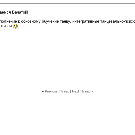
аемся Бачатой!
полнение к основному обучение танцу, интегративные танцевально-псих
я жизни
«
Previous Thread
|
Next Thread
»