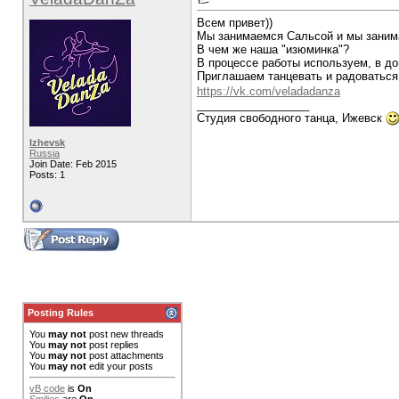
Всем привет))
Мы занимаемся Сальсой и мы заним
В чем же наша "изюминка"?
В процессе работы используем, в до
Приглашаем танцевать и радоватьс
https://vk.com/veladadanza
__________________
Студия свободного танца, Ижевск
Izhevsk
Russia
Join Date: Feb 2015
Posts: 1
Posting Rules
You
may not
post new threads
You
may not
post replies
You
may not
post attachments
You
may not
edit your posts
vB code
is
On