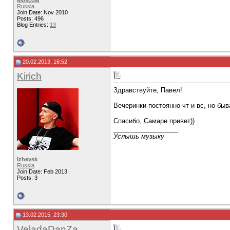
Moscow
Russia
Join Date: Nov 2010
Posts: 496
Blog Entries:
13
20.02.2013, 16:52
Kirich
Здравствуйте, Павел!
Вечеринки постоянно чт и вс, но бы
Спасибо, Самаре привет))
__________________
Услышь музыку
Izhevsk
Russia
Join Date: Feb 2013
Posts: 3
13.02.2015, 23:30
VeladaDanZa