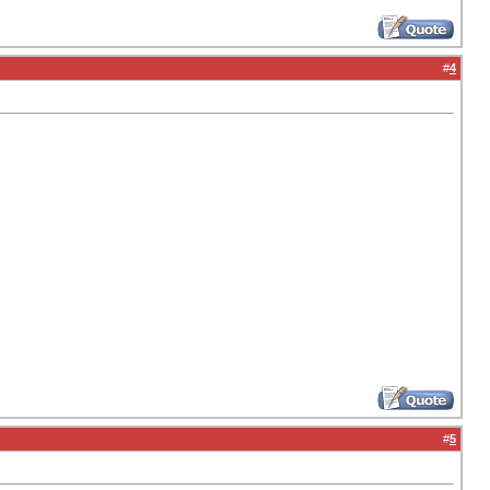
#
4
#
5