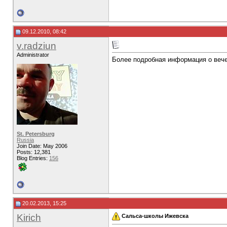
09.12.2010, 08:42
v.radziun
Administrator
Более подробная информация о веч
St. Petersburg
Russia
Join Date: May 2006
Posts: 12,381
Blog Entries:
156
20.02.2013, 15:25
Kirich
Сальса-школы Ижевска