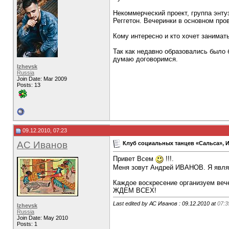
Некоммерческий проект, группа энту
Реггетон. Вечеринки в основном про
Кому интересно и кто хочет занимат
Так как недавно образовались было 
думаю договоримся.
Izhevsk
Russia
Join Date: Mar 2009
Posts: 13
09.12.2010, 07:23
АС Иванов
Клуб социальных танцев «Сальса», 
Привет Всем
!!!.
Меня зовут Андрей ИВАНОВ. Я являю
Каждое воскресение организуем веч
ЖДЕМ ВСЕХ!
Last edited by АС Иванов : 09.12.2010 at
07:3
Izhevsk
Russia
Join Date: May 2010
Posts: 1