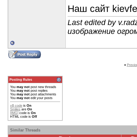
Наш сайт kievf
Last edited by v.rad
изображение огро
«
Previo
Posting Rules
You
may not
post new threads
You
may not
post replies
You
may not
post attachments
You
may not
edit your posts
vB code
is
On
Smilies
are
On
[IMG]
code is
On
HTML code is
Off
Similar Threads