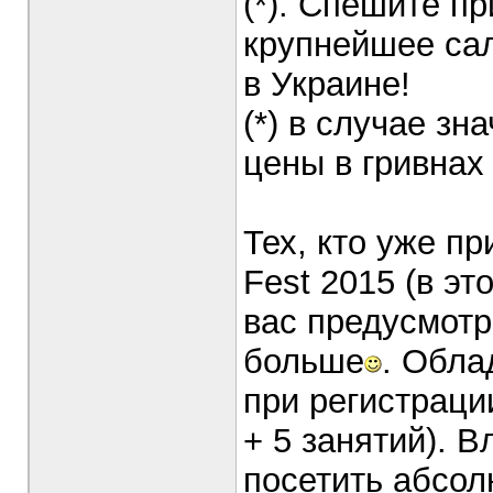
(*). Спешите п
крупнейшее сал
в Украине!
(*) в случае зн
цены в гривнах
Тех, кто уже пр
Fest 2015 (в эт
вас предусмотр
больше
. Обла
при регистрации
+ 5 занятий). В
посетить абсолю