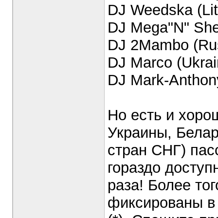
DJ Weedska (Lit
DJ Mega"N" Shep
DJ 2Mambo (Rus
DJ Marco (Ukrai
DJ Mark-Anthon
Но есть и хоро
Украины, Белар
стран СНГ) пасс
гораздо доступ
раза! Более то
фиксированы в 