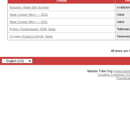
Thread
Thr
Концерт «Киев-Биг-Бэнда»
v.radziun
Киев Спринг Фест — 2012
robot
Киев Спринг Фест — 2011
robot
Кубок «Талисмана» 2009, Киев
Talisma
Студия «Сальса-Клуб», Киев
Ганночк
All times are
Mambo Tribe Org |
www.mambo
Creative Commons 3.0:
Thumbnai