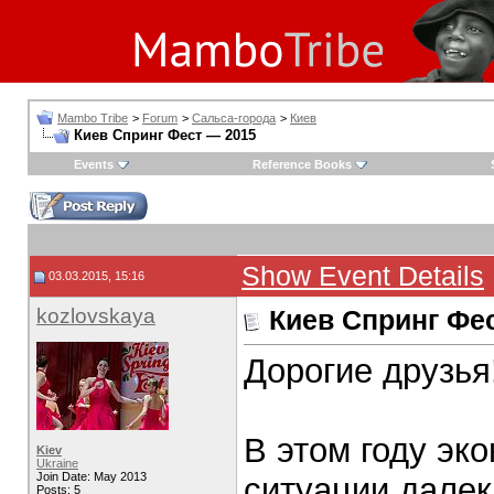
Mambo Tribe
>
Forum
>
Сальса-города
>
Киев
Киев Спринг Фест — 2015
Events
Reference Books
Show Event Details
03.03.2015, 15:16
kozlovskaya
Киев Спринг Фе
Дорогие друзья
В этом году эк
Kiev
Ukraine
Join Date: May 2013
ситуации далек
Posts: 5