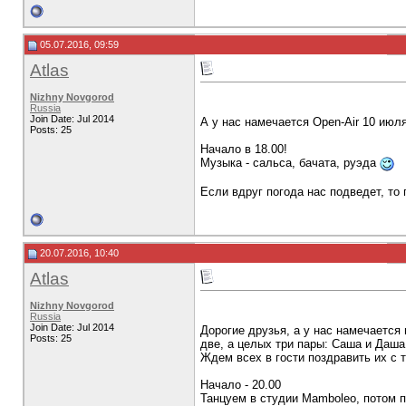
05.07.2016, 09:59
Atlas
Nizhny Novgorod
Russia
Join Date: Jul 2014
А у нас намечается Open-Air 10 ию
Posts: 25
Начало в 18.00!
Музыка - сальса, бачата, руэда
Если вдруг погода нас подведет, то
20.07.2016, 10:40
Atlas
Nizhny Novgorod
Russia
Join Date: Jul 2014
Дорогие друзья, а у нас намечается
Posts: 25
две, а целых три пары: Саша и Даш
Ждем всех в гости поздравить их с 
Начало - 20.00
Танцуем в студии Mamboleo, потом п