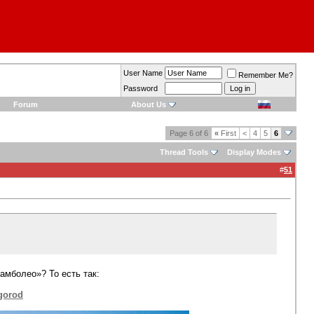
User Name
Remember Me?
Password
Forum
About Us
Page 6 of 6
«
First
<
4
5
6
Thread Tools
Display Modes
#
51
амболео»? То есть так:
gorod