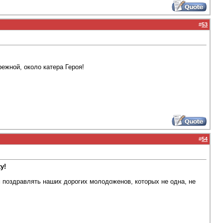
#
53
ежной, около катера Героя!
#
54
y!
ем поздравлять наших дорогих молодоженов, которых не одна, не