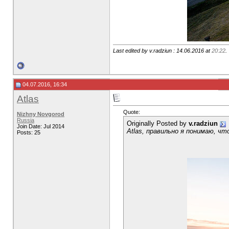
Last edited by v.radziun : 14.06.2016 at
20:22
.
04.07.2016, 16:34
Atlas
Quote:
Nizhny Novgorod
Russia
Originally Posted by
v.radziun
Join Date: Jul 2014
Atlas, правильно я понимаю, ч
Posts: 25