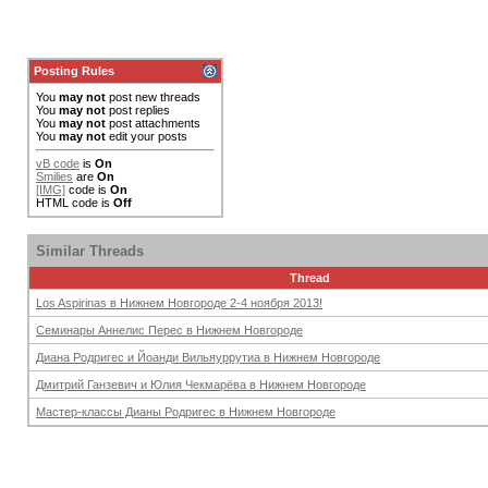
Posting Rules
You
may not
post new threads
You
may not
post replies
You
may not
post attachments
You
may not
edit your posts
vB code
is
On
Smilies
are
On
[IMG]
code is
On
HTML code is
Off
Similar Threads
Thread
Los Aspirinas в Нижнем Новгороде 2-4 ноября 2013!
Семинары Аннелис Перес в Нижнем Новгороде
Диана Родригес и Йоанди Вильяуррутиа в Нижнем Новгороде
Дмитрий Ганзевич и Юлия Чекмарёва в Нижнем Новгороде
Мастер-классы Дианы Родригес в Нижнем Новгороде