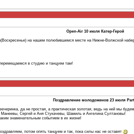
Open-Air 10 июля Катер-Герой
ля(Воскресенье) на нашем полюбившемся месте на Нижне-Волжской набер
 перемещаемся в студию и танцуем там!
Поздравление молодоженов 23 июля Part
 вечеринка, да не простая, а практическая золотая, ведь на ней мы буд
а Манеевы, Сергей и Аня Стукачевы, Шамиль и Ангелина Султановы!
таким знаменательным событием в их жизни!
оздравляем, потом опять танцуем и так, пока силы нас не оставят