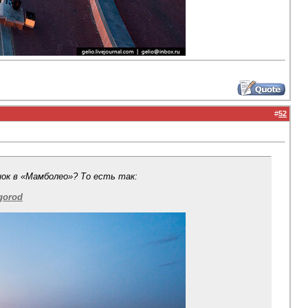
#
52
нок в «Мамболео»? То есть так:
gorod