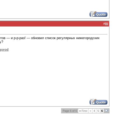
#
55
тов — и р-р-раз! — обновил список регулярных нижегородских
у?
gorod
Page 6 of 6
«
First
<
4
5
6