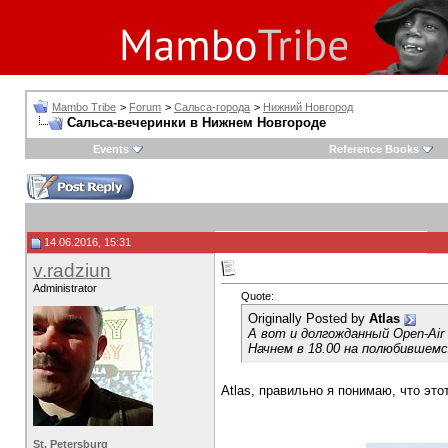
Mambo Tribe
>
Forum
>
Сальса-города
>
Нижний Новгород
Сальса-вечеринки в Нижнем Новгороде
Events
Reference Books
14.06.2016, 15:31
v.radziun
Administrator
Quote:
Originally Posted by
Atlas
А вот и долгожданный Open-Air
Начнем в 18.00 на полюбившемс
Atlas, правильно я понимаю, что это
St. Petersburg