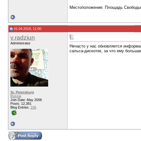
Местоположение: Площадь Свободы 
01.04.2019, 11:00
v.radziun
Administrator
Нечасто у нас обновляется информац
сальса-дискотек, за что ему больша
St. Petersburg
Russia
Join Date: May 2006
Posts: 12,381
Blog Entries:
156