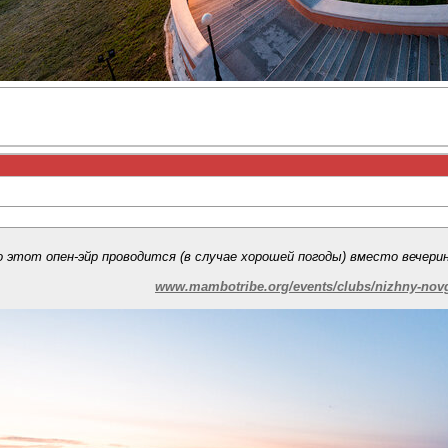
то этот опен-эйр проводится (в случае хорошей погоды) вместо вечери
www.mambotribe.org/events/clubs/nizhny-nov