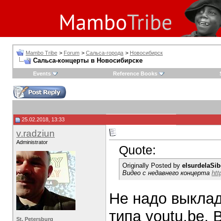
Mambo Tribe
>
Forum
>
Сальса-города
>
Новосибирск
Сальса-концерты в Новосибирске
Events
Reference Books
25.02.2018, 13:33
v.radziun
Administrator
Quote:
Originally Posted by
elsurdelaSib
Видео с недавнего концерта
htt
Не надо выклад
типа youtu.be. В
St. Petersburg