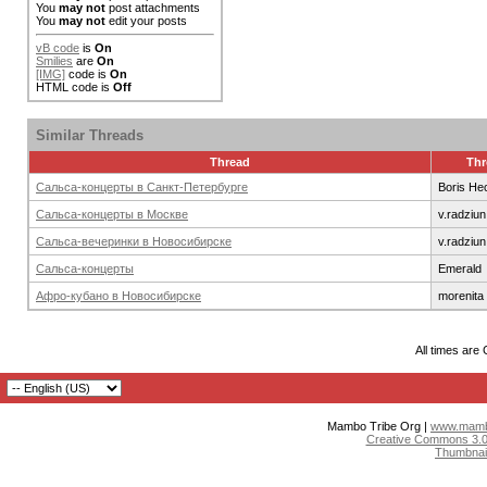
You
may not
post attachments
You
may not
edit your posts
vB code
is
On
Smilies
are
On
[IMG]
code is
On
HTML code is
Off
Similar Threads
Thread
Thr
Сальса-концерты в Санкт-Петербурге
Boris He
Сальса-концерты в Москве
v.radziun
Сальса-вечеринки в Новосибирске
v.radziun
Сальса-концерты
Emerald
Афро-кубано в Новосибирске
morenita
All times are
Mambo Tribe Org |
www.mambo
Creative Commons 3.0:
Thumbnai