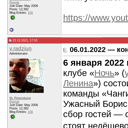
Russia
Join Date: May 2006
Posts: 12,382
Blog Entries:
156
https://www.yo
22.12.2021, 17:53
v.radziun
06.01.2022 — ко
Administrator
6 января 2022 
клубе «
Ночь
» (
Ленина
») состо
команды «Чанги
St. Petersburg
Ужасный Борис 
Russia
Join Date: May 2006
Posts: 12,382
сбор гостей — 
Blog Entries:
156
стоят недёшево