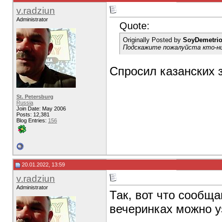
v.radziun
Administrator
Quote:
Originally Posted by
SoyDemetri
Подскажите пожалуйста кто-ни
Спросил казанских з
St. Petersburg
Russia
Join Date: May 2006
Posts: 12,381
Blog Entries:
156
20.01.2022, 13:59
v.radziun
Administrator
Так, вот что сообщ
вечеринках можно у