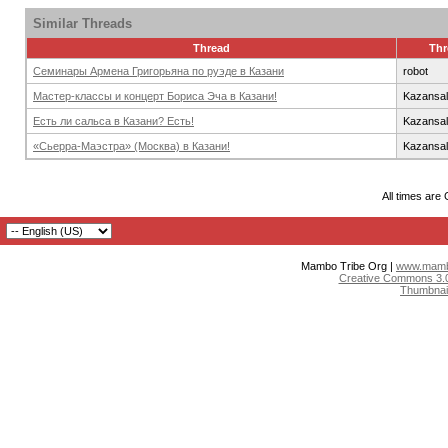
Similar Threads
Thread
Thr
Семинары Армена Григорьяна по руэде в Казани
robot
Мастер-классы и концерт Бориса Эча в Казани!
Kazansa
Есть ли сальса в Казани? Есть!
Kazansa
«Сьерра-Маэстра» (Москва) в Казани!
Kazansa
All times are
Mambo Tribe Org |
www.mambo
Creative Commons 3.0:
Thumbnai