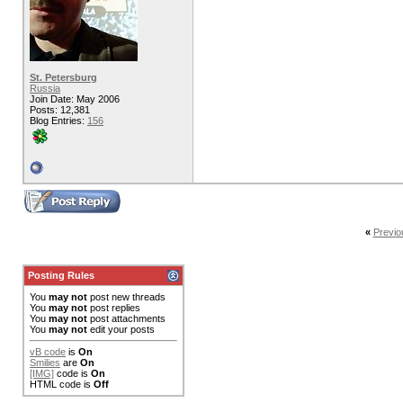
St. Petersburg
Russia
Join Date: May 2006
Posts: 12,381
Blog Entries:
156
«
Previo
Posting Rules
You
may not
post new threads
You
may not
post replies
You
may not
post attachments
You
may not
edit your posts
vB code
is
On
Smilies
are
On
[IMG]
code is
On
HTML code is
Off