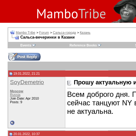
Mambo Tribe
>
Forum
>
Сальса-города
>
Казань
Сальса-вечеринки в Казани
Events
Reference Books
19.01.2022, 21:21
SoyDemetrio
Прошу актуальную
Moscow
Всем доброго дня. П
Russia
Join Date: Apr 2010
сейчас танцуют NY 
Posts: 9
не актуальна.
20.01.2022, 10:37