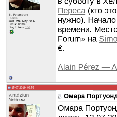
в субботу в Хе
Переса
(кто эт
St. Petersburg
нужно). Начало
Russia
Join Date: May 2006
Posts: 12,385
времени. Место
Blog Entries:
156
Forum» на
Simo
€.
Alain Pérez — 
15.07.2019, 08:52
v.radziun
Омара Портуонд
Administrator
Омара Портуонд