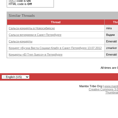
[IMG]
code is
On
HTML code is
Off
Similar Threads
Thread
Thr
Сальса-концерты в Новосибирске
mira
Сальса-вечеринки в Санкт-Петербурге
Вадим
Сальса-концерты
Emerald
Концерт «Буэна Виста Сошиал Клаб» в Санкт-Петербурге 13.07.2012
zmarker
Концерты «Еl Tren Sueco» в Петербурге
Emerald
All times are
Mambo Tribe Org |
www.mambo
Creative Commons 3.0:
Thumbnai