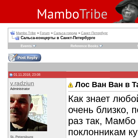
Mambo Tribe
>
Forum
>
Сальса-города
>
Санкт-Петербург
Сальса-концерты в Санкт-Петербурге
Events
Reference Books
01.11.2018, 23:08
v.radziun
Лос Ван Ван в 
Administrator
Как знает любо
очень близко, 
раз так, Мамбо
поклонникам ку
St. Petersburg