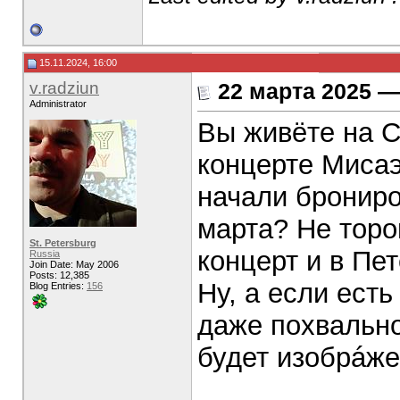
15.11.2024, 16:00
v.radziun
22 марта 2025 —
Administrator
Вы живёте на 
концерте Миса
начали брониро
марта? Не торо
St. Petersburg
концерт и в Пе
Russia
Join Date: May 2006
Posts: 12,385
Ну, а если есть
Blog Entries:
156
даже похвально
будет изобрáж