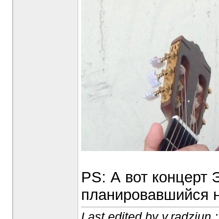
PS: А вот концерт 
планировавшийся н
Last edited by v.radziun 