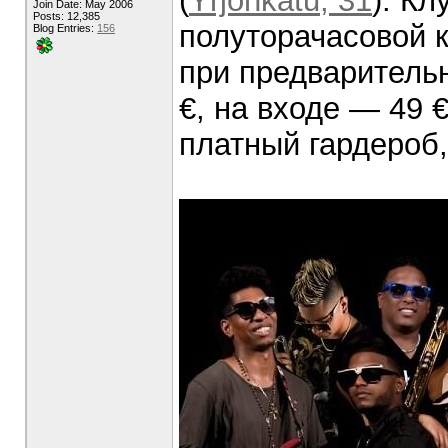
(
Yrjönkatu, 31
). Кл
Join Date: May 2006
Posts: 12,385
полуторачасовой к
Blog Entries:
156
при предваритель
€, на входе — 49 
платный гардероб, 