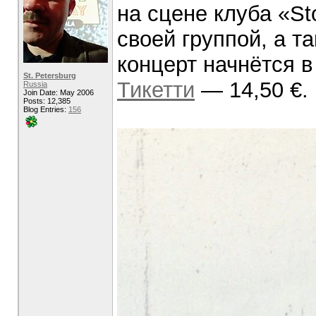
на сцене клуба «Stor
своей группой, а та
концерт начнётся в
St. Petersburg
Тикетти
— 14,50 €.
Russia
Join Date: May 2006
Posts: 12,385
Blog Entries:
156