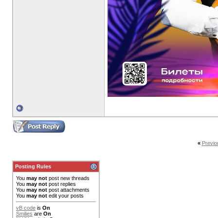
«
Previo
Posting Rules
You
may not
post new threads
You
may not
post replies
You
may not
post attachments
You
may not
edit your posts
vB code
is
On
Smilies
are
On