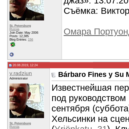
джаз». 13.07.20
Съёмка: Виктор
St. Petersburg
Омара Портуонд
Russia
Join Date: May 2006
Posts: 12,385
Blog Entries:
156
20.08.2019, 12:24
v.radziun
Bárbaro Fines y Su 
Administrator
Известнейшая пер
под руководством
сентября (суббота
Хельсинки на сцен
St. Petersburg
Russia