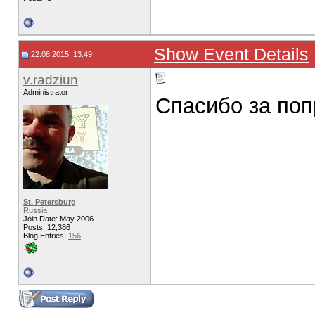
Show Event Details
22.08.2015, 13:49
v.radziun
Administrator
Спасибо за поп
St. Petersburg
Russia
Join Date: May 2006
Posts: 12,386
Blog Entries:
156