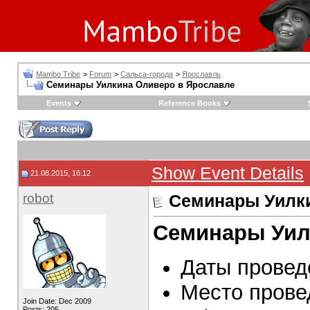
Mambo Tribe
>
Forum
>
Сальса-города
>
Ярославль
Семинары Уилкина Оливеро в Ярославле
Events
Reference Books
Show Event Details
21.08.2015, 16:12
robot
Семинары Уилки
Семинары Уил
Даты проведе
Место прове
Join Date: Dec 2009
Posts: 205