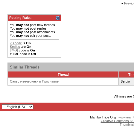
«
Previo
Posting Rules
You
may not
post new threads
You
may not
post replies
You
may not
post attachments
You
may not
edit your posts
vB code
is
On
Smilies
are
On
[IMG]
code is
On
HTML code is
Off
Similar Threads
Thread
Thr
Сальса-вечеринки в Ярославле
Sergio
All times are
Mambo Tribe Org |
www.mambo
Creative Commons 3.0:
Thumbnai