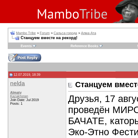
Mambo Tribe
>
Forum
>
Сальса-города
>
Алма-Ата
Станцуем вместе на рекорд!
Events
Reference Books
12.07.2019, 18:39
nelda
Станцуем вмест
Almaty
Друзья, 17 авг
Kazakhstan
Join Date: Jul 2019
Posts: 1
проведён МИ
БАЧАТЕ, катор
Эко-Этно Фести