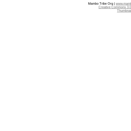
Mambo Tribe Org |
www.mambo
Creative Commons 3.0:
Thumbnai