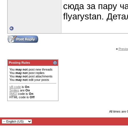
сюда за пару ч
flyarystan. Дет
«
Previo
Posting Rules
You
may not
post new threads
You
may not
post replies
You
may not
post attachments
You
may not
edit your posts
vB code
is
On
Smilies
are
On
[IMG]
code is
On
HTML code is
Off
All times are