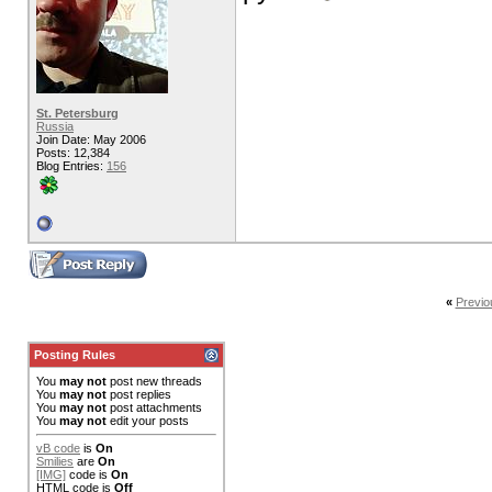
St. Petersburg
Russia
Join Date: May 2006
Posts: 12,384
Blog Entries:
156
«
Previo
Posting Rules
You
may not
post new threads
You
may not
post replies
You
may not
post attachments
You
may not
edit your posts
vB code
is
On
Smilies
are
On
[IMG]
code is
On
HTML code is
Off