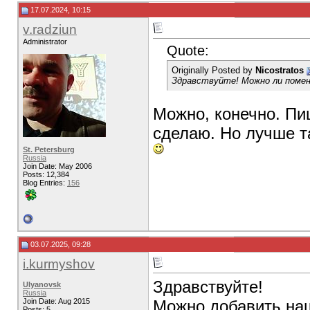
17.07.2024, 10:15
v.radziun
Administrator
Quote:
Originally Posted by
Nicostratos
Здравствуйте! Можно ли помен
Можно, конечно. Пи
сделаю. Но лучше т
St. Petersburg
Russia
Join Date: May 2006
Posts: 12,384
Blog Entries:
156
03.07.2025, 09:28
i.kurmyshov
Здравствуйте!
Ulyanovsk
Russia
Join Date: Aug 2015
Можно добавить наш
Posts: 5