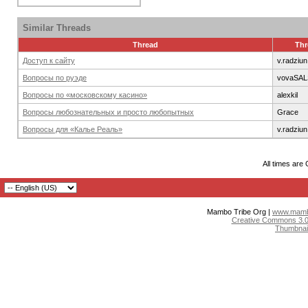
Similar Threads
Thread
Thr
Доступ к сайту
v.radziun
Вопросы по руэде
vovaSAL
Вопросы по «московскому касино»
alexkil
Вопросы любознательных и просто любопытных
Grace
Вопросы для «Калье Реаль»
v.radziun
All times are
Mambo Tribe Org |
www.mambo
Creative Commons 3.0:
Thumbnai