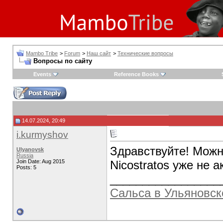
Mambo Tribe
>
Forum
>
Наш сайт
>
Технические вопросы
Вопросы по сайту
Events
Reference Books
14.07.2024, 20:49
i.kurmyshov
Здравствуйте! Можн
Ulyanovsk
Russia
Join Date: Aug 2015
Nicostratos уже не 
Posts: 5
_________________
Сальса в Ульяновск