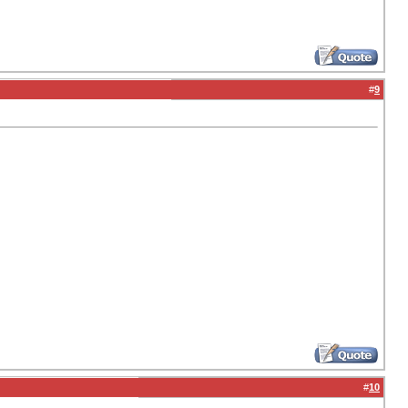
#
9
#
10