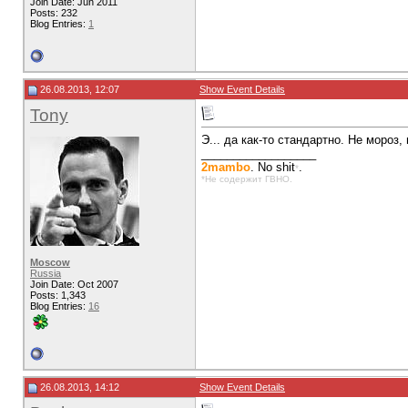
Join Date: Jun 2011
Posts: 232
Blog Entries:
1
26.08.2013, 12:07
Show Event Details
Tony
Э... да как-то стандартно. Не мороз, 
__________________
2mambo
. No shit
.
*
*Не содержит ГВНО.
Moscow
Russia
Join Date: Oct 2007
Posts: 1,343
Blog Entries:
16
26.08.2013, 14:12
Show Event Details