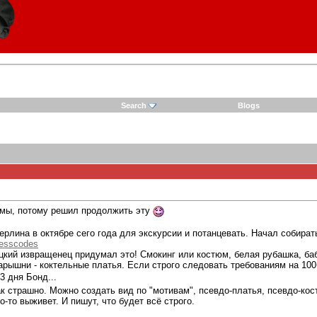
Search
Blogs
емы, потому решил продолжить эту
рлина в октябре сего года для экскурсии и потанцевать. Начал собира
resscodes
цкий извращенец придумал это! Смокинг или костюм, белая рубашка, бабо
рышни - коктельные платья. Если строго следовать требованиям на 100+
3 дня Бонд...
ак страшно. Можно создать вид по "мотивам", псевдо-платья, псевдо-кос
то-то выживет. И пишут, что будет всё строго.