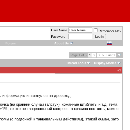
User Name
Remember Me?
Password
Forum
About Us
Page 1 of 5
1
2
3
>
Last
»
Thread Tools
Display Modes
#
1
ть информацию и наткнулся на дресскод:
чка (на крайний случай галстук), кожанные штиблеты и т.д. тема
1%, то это не танцевальный конгресс, а красиво постоять, можно
тюмы (с подгонкой к танцевальным действиям), этакий обман, зато