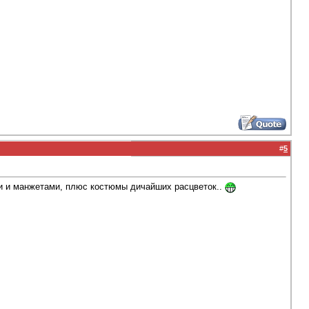
#
5
и и манжетами, плюс костюмы дичайших расцветок..