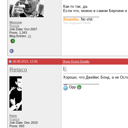
Как-то так, да.
Если что, можно в самом Берлине и 
__________________
2mambo
. No shit
.
*
Moscow
*Не содержит ГВНО.
Russia
Join Date: Oct 2007
Posts: 1,343
Blog Entries:
16
26.08.2013, 12:00
Show Event Details
Retaco
Хорошо, что Джеймс Бонд, а не Ост
__________________
Opp
Paris
France
Join Date: Dec 2010
Posts: 693