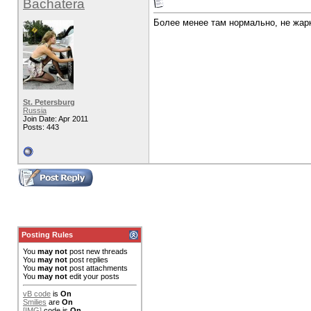
Bachatera
Более менее там нормально, не жарк
St. Petersburg
Russia
Join Date: Apr 2011
Posts: 443
Posting Rules
You
may not
post new threads
You
may not
post replies
You
may not
post attachments
You
may not
edit your posts
vB code
is
On
Smilies
are
On
[IMG]
code is
On