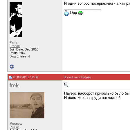
И один вопрос посерьёзней - а как 
__________________
Opp
Paris
France
Join Date: Dec 2010
Posts: 693
Blog Entries:
4
26.08.2013, 12:06
Show Event Details
frek
Пауэрс наоборот прикольно было бы 
И всем мех на груди накладной
Moscow
Russia