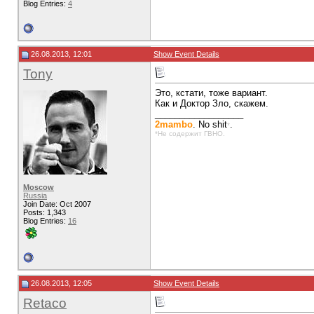
Blog Entries:
4
26.08.2013, 12:01
Show Event Details
Tony
Это, кстати, тоже вариант.
Как и Доктор Зло, скажем.
__________________
2mambo
. No shit
.
*
*Не содержит ГВНО.
Moscow
Russia
Join Date: Oct 2007
Posts: 1,343
Blog Entries:
16
26.08.2013, 12:05
Show Event Details
Retaco