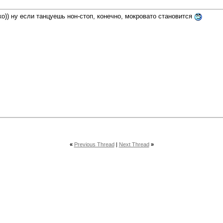
о)) ну если танцуешь нон-стоп, конечно, мокровато становится
«
Previous Thread
|
Next Thread
»