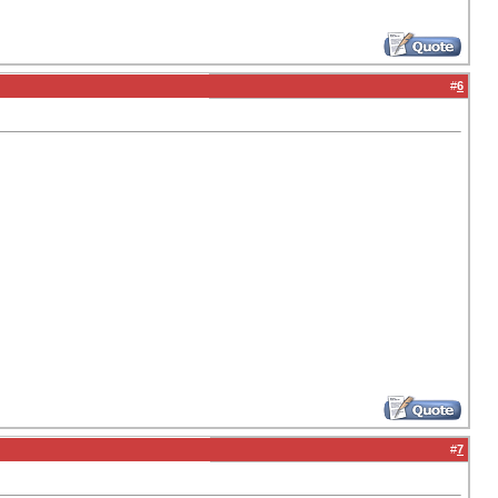
#
6
#
7