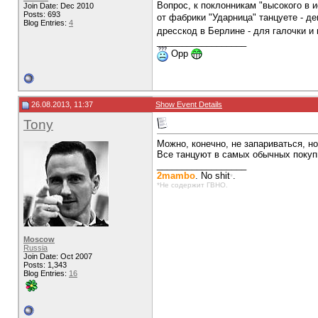
Вопрос, к поклонникам "высокого в и
Join Date: Dec 2010
Posts: 693
от фабрики "Ударница" танцуете - де
Blog Entries:
4
дресскод в Берлине - для галочки и
__________________
Opp
26.08.2013, 11:37
Show Event Details
Tony
Можно, конечно, не запариваться, н
Все танцуют в самых обычных покуп
__________________
2mambo
. No shit
.
*
*Не содержит ГВНО.
Moscow
Russia
Join Date: Oct 2007
Posts: 1,343
Blog Entries:
16