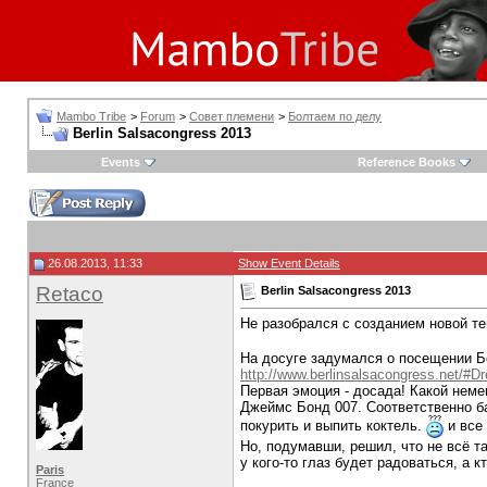
Mambo Tribe
>
Forum
>
Совет племени
>
Болтаем по делу
Berlin Salsacongress 2013
Events
Reference Books
26.08.2013, 11:33
Show Event Details
Retaco
Berlin Salsacongress 2013
Не разобрался с созданием новой т
На досуге задумался о посещении Бе
http://www.berlinsalsacongress.net/#D
Первая эмоция - досада! Какой неме
Джеймс Бонд 007. Соответственно ба
покурить и выпить коктель.
и все 
Но, подумавши, решил, что не всё т
у кого-то глаз будет радоваться, а к
Paris
France