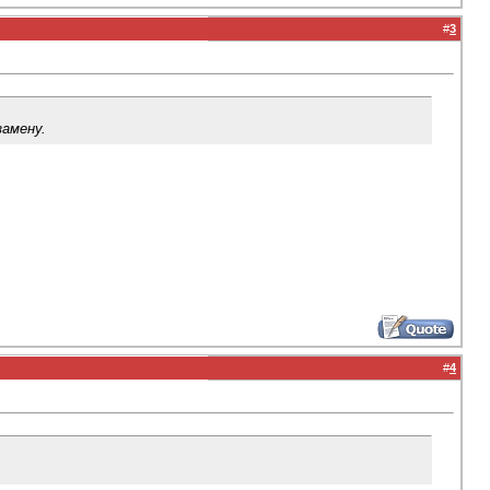
#
3
амену.
#
4