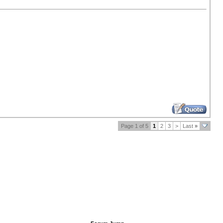
Page 1 of 5
1
2
3
>
Last
»