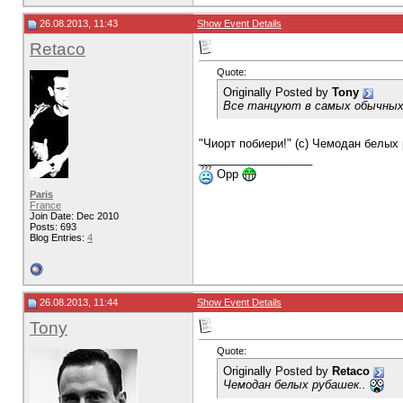
26.08.2013, 11:43
Show Event Details
Retaco
Quote:
Originally Posted by
Tony
Все танцуют в самых обычных 
"Чиорт побиери!" (с) Чемодан белых
__________________
Opp
Paris
France
Join Date: Dec 2010
Posts: 693
Blog Entries:
4
26.08.2013, 11:44
Show Event Details
Tony
Quote:
Originally Posted by
Retaco
Чемодан белых рубашек..