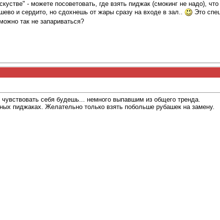
скустве" - можете посоветовать, где взять пиджак (смокинг не надо), ч
шево и сердито, но сдохнешь от жары сразу на входе в зал..
Это спец
 можно так не запариваться?
о чувствовать себя будешь... немного выпавшим из общего тренда.
ных пиджаках. Желательно только взять побольше рубашек на замену.