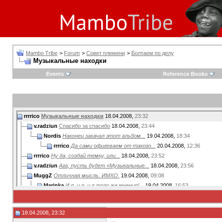
Mambo Tribe
>
Forum
>
Совет племени
>
Болтаем по делу
Музыкальные находки
Events
Reference Books
rrrrico
Музыкальные находки
18.04.2008,
23:32
v.radziun
Спасибо за спасибо
18.04.2008,
23:44
Nordis
Наконец закачал этот альбом...
19.04.2008,
18:34
rrrrico
Да сами офигеваем от такого...
20.04.2008,
12:36
rrrrico
Ну да, создай темку, или...
18.04.2008,
23:52
v.radziun
Ага, пусть будет «Музыкальные...
18.04.2008,
23:56
MuggZ
Отличная мысль. ИМХО.
19.04.2008,
09:08
Marinka
И я, и я, и я того же мнения!...
19.04.2008,
16:53
rrrrico
Ой, а у него в 2001 году еще...
20.04.2008,
12:54
Marinka
о, спасибо, оч понравилось
20.04.2008,
21:34
18.04.2008, 23:32
v.radziun
Хм, Рик Дэвис — разве с моей...
20.04.2008,
14:27