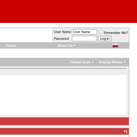
User Name
Remember Me?
Password
Forum
About Us
Thread Tools
Display Modes
#
1