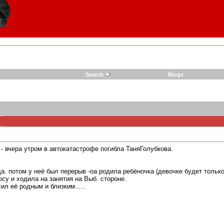
Search
Blogs
 - вчера утром в автокатастрофе погибла ТаняГолубкова.
. потом у неё был перерыв -оа родила ребёночка (девочке будет только 2
осу и ходила на занятия на Выб. стороне.
сил её родным и близким.....