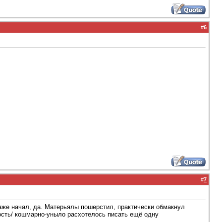
#
6
#
7
аже начал, да. Матерьялы пошерстил, практически обмакнул
ность/ кошмарно-уныло расхотелось писать ещё одну