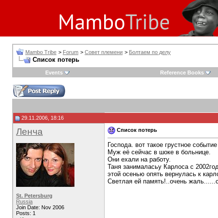
Mambo Tribe
>
Forum
>
Совет племени
>
Болтаем по делу
Список потерь
Events
Reference Books
29.11.2006, 18:16
Ленча
Список потерь
Господа. вот такое грустное событие
Муж её сейчас в шоке в больнице.
Они ехали на работу.
Таня занималасьу Карлоса с 2002года
этой осенью опять вернулась к карл
Светлая ей память!..очень жаль......
St. Petersburg
Russia
Join Date: Nov 2006
Posts: 1