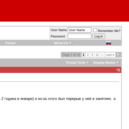
User Name
Remember Me?
Password
Forum
About Us
Page 1 of 16
1
2
3
11
>
Last
»
Thread Tools
Display Modes
#
1
 годика в январе) и из-за этого был перерыв у неё в занятиях. а