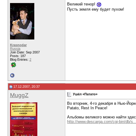
Великий тенор!
Пусть земля ему будет пухом!
Krasnodar
Russia
Join Date: Sep 2007
Posts: 187
Blog Entries:
2
17.12.2007, 20:37
MuggZ
Ушёл «Патато»
Во вторник, 4-го декабря в Нью-Йор
Patato, Rest In Peace!
Альбомы великого можно найти здес
http://www.descarga.com/cgi-bin/db/s..