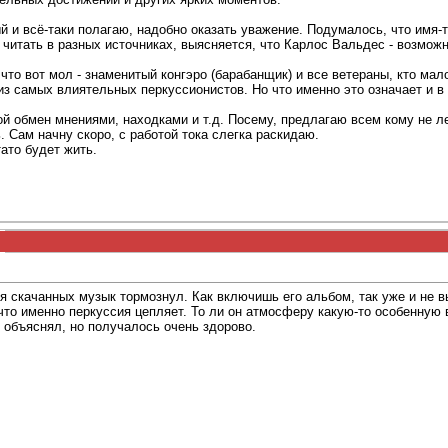
 и всё-таки полагаю, надобно оказать уважение. Подумалось, что имя-то
 читать в разных источниках, выясняется, что Карлос Вальдес - возможн
что вот мол - знаменитый конгэро (барабанщик) и все ветераны, кто мал
з самых влиятельных перкуссионистов. Но что именно это означает и в 
кой обмен мнениями, находками и т.д. Посему, предлагаю всем кому не л
. Сам начну скоро, с работой тока слегка раскидаю.
ато будет жить.
 скачанных музык тормознул. Как включишь его альбом, так уже и не вы
, что именно перкуссия цепляет. То ли он атмосферу какую-то особенную
е объяснял, но получалось очень здорово.