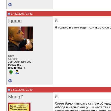
17.12.2007, 23:51
Igoroq
Я только в этом году познакомился 
Kiev
Ukraine
Join Date: Nov 2007
Posts: 350
Blog Entries:
5
18.01.2008, 21:49
MuggZ
Хотел было написать статью об ушед
киборд в чернильницу... и чё-та та
перефразировку биографии, замечат