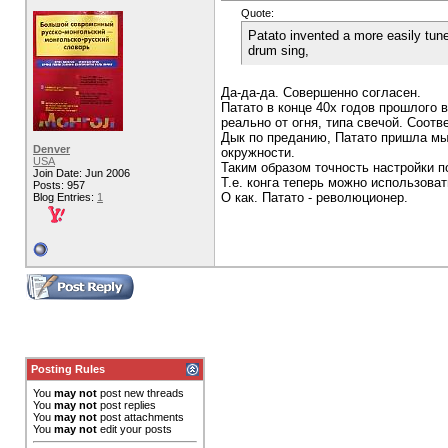
Quote:
Patato invented a more easily tun
drum sing,
Да-да-да. Совершенно согласен.
Патато в конце 40х годов прошлого 
реально от огня, типа свечой. Соот
Дык по преданию, Патато пришла мы
Denver
окружности.
USA
Таким образом точность настройки п
Join Date: Jun 2006
Т.е. конга теперь можно использоват
Posts: 957
О как. Патато - революционер.
Blog Entries:
1
Posting Rules
You
may not
post new threads
You
may not
post replies
You
may not
post attachments
You
may not
edit your posts