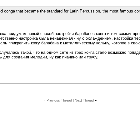
ed conga that became the standard for Latin Percussion, the most famous c
века придумал новый способ настройки барабанов конга и тем самым про
ветственно настройка была ненадёжная - ну с охлаждением, настройка те
сль прикрепить кожу барабана к металлическому кольцу, которое в сво
олучалась такой, что на одном сете из трёх конга стало возможно попад
ь для создания мелодии, ну как пианино или трубу.
«
Previous Thread
|
Next Thread
»