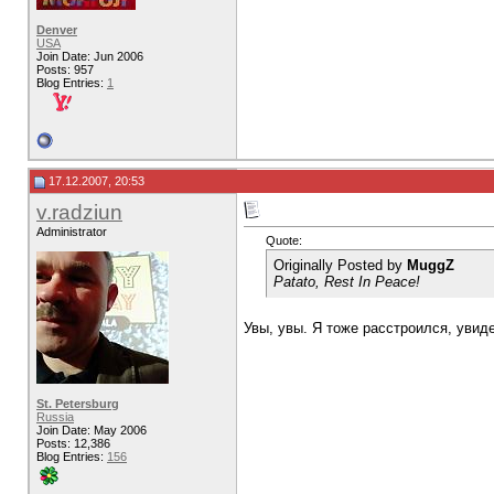
Denver
USA
Join Date: Jun 2006
Posts: 957
Blog Entries:
1
17.12.2007, 20:53
v.radziun
Administrator
Quote:
Originally Posted by
MuggZ
Patato, Rest In Peace!
Увы, увы. Я тоже расстроился, увид
St. Petersburg
Russia
Join Date: May 2006
Posts: 12,386
Blog Entries:
156