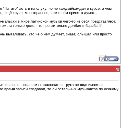
 "Патато" хоть и на слуху, но не каждый/каждая в курсе: а чем
о, ещё круче, многограннее, чем о нём принято думать.
о-мальски в мире латинской музыки чего-то из себя представляют,
том ли только дело, что пронзительно долбил в барабан?
ень вываливать, кто чё о нём думает, знает, слышал или просто
#
8
ключаешь, пока сам не закончится - рука не поднимается.
 во время записи создавал, то ли остальных музыкантов по особому