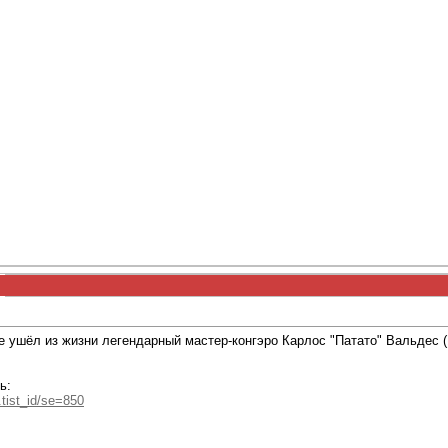
ке ушёл из жизни легендарный мастер-конгэро Карлос "Патато" Вальдес (
ь:
.tist_id/se=850