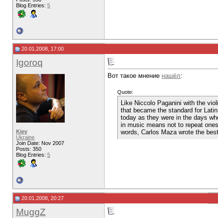
Blog Entries:
5
20.01.2008, 17:00
Igoroq
Вот такое мнение
нашёл
:
Quote:
Like Niccolo Paganini with the viol
that became the standard for Lati
today as they were in the days whe
in music means not to repeat onese
Kiev
words, Carlos Maza wrote the best 
Ukraine
Join Date: Nov 2007
Posts: 350
Blog Entries:
5
20.01.2008, 20:27
MuggZ