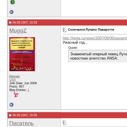
06.09.2007, 15:50
MuggZ
Скончался Лучано Паваротти
http://lenta.ru/news/2007/09/06/pavarott
Ужасный год...
Quote:
Знаменитый оперный певец Луча
новостное агентство ANSA.
Denver
USA
Join Date: Jun 2006
Posts: 957
Blog Entries:
1
06.09.2007, 15:55
Писатель