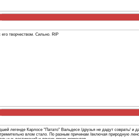
с его творчеством. Сильно. RIP
шей легенде Карлосе "Патато" Вальдесе /друзья не дадут соврать/ и д
к стремительно влом стало. По разным причинам /включая природную ле
ельных достижений и других ярких моментов.