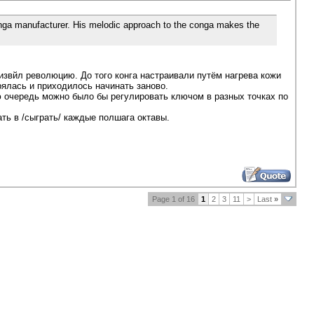
onga manufacturer. His melodic approach to the conga makes the
извйл революцию. До того конга настраивали путём нагрева кожи
рялась и приходилось начинать заново.
ю очередь можно было бы регулировать ключом в разных точках по
ать в /сыграть/ каждые полшага октавы.
Page 1 of 16
1
2
3
11
>
Last
»