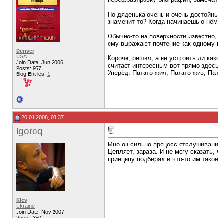
Но дяденька очень и очень достойный
знаменит-то? Когда начинаешь о нём
Обычно-то на поверхности известно, 
ему выражают почтение как одному и
Denver
USA
Короче, решил, а не устроить ли ка
Join Date: Jun 2006
считает интересным вот прямо здесь
Posts: 957
Уперёд. Патато жил, Патато жив, Пат
Blog Entries:
1
20.01.2008, 03:37
Igoroq
Мне он сильно процесс отслушивания
Цепляет, зараза. И не могу сказать
принципу подбирал и что-то им тако
Kiev
Ukraine
Join Date: Nov 2007
Posts: 350