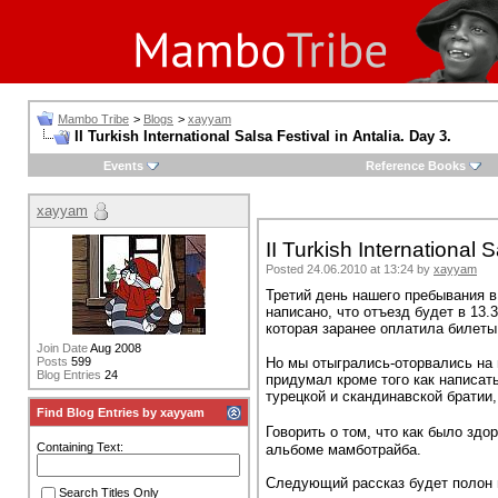
Mambo Tribe
>
Blogs
>
xayyam
II Turkish International Salsa Festival in Antalia. Day 3.
Events
Reference Books
xayyam
II Turkish International S
Posted 24.06.2010 at 13:24 by
xayyam
Третий день нашего пребывания в
написано, что отъезд будет в 13.
которая заранее оплатила билеты
Join Date
Aug 2008
Posts
599
Но мы отыгрались-оторвались на 
Blog Entries
24
придумал кроме того как написать 
турецкой и скандинавской братии,
Find Blog Entries by xayyam
Говорить о том, что как было здо
Containing Text:
альбоме мамботрайба.
Следующий рассказ будет полон
Search Titles Only