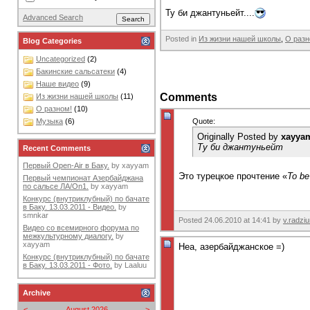
Ту би джантуньейт....
Advanced Search
Posted in
Из жизни нашей школы
,
О разн
Blog Categories
Uncategorized
(2)
Бакинские сальсатеки
(4)
Наше видео
(9)
Comments
Из жизни нашей школы
(11)
О разном!
(10)
Музыка
(6)
Quote:
Originally Posted by
xayya
Ту би джантуньейт
Recent Comments
Первый Open-Air в Баку.
by
xayyam
Это турецкое прочтение «
To be
Первый чемпионат Азербайджана
по сальсе ЛА/On1.
by
xayyam
Конкурс (внутриклубный) по бачате
в Баку. 13.03.2011 - Видео.
by
smnkar
Posted 24.06.2010 at 14:41 by
v.radzi
Видео со всемирного форума по
межкультурному диалогу.
by
xayyam
Неа, азербайджанское =)
Конкурс (внутриклубный) по бачате
в Баку. 13.03.2011 - Фото.
by
Laaluu
Archive
<
August 2026
>