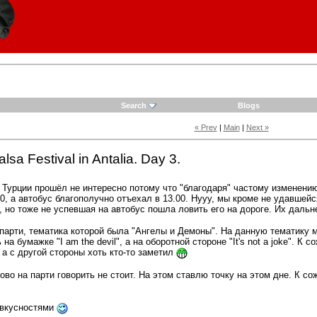
Search
Blogs
« Prev
|
Main
|
Next »
alsa Festival in Antalia. Day 3.
 Турции прошёл не интересно потому что "благодаря" частому изменению
30, а автобус благополучно отъехал в 13.00. Нууу, мы кроме не удавшейс
, но тоже не успевшая на автобус пошла ловить его на дороге. Их даль
парти, тематика которой была "Ангелы и Демоны". На данную тематику м
на бумажке "I am the devil", а на оборотной стороне "It's not a joke". 
 а с другой стороны хоть кто-то заметил
рово на парти говорить не стоит. На этом ставлю точку на этом дне. К с
 вкусностями