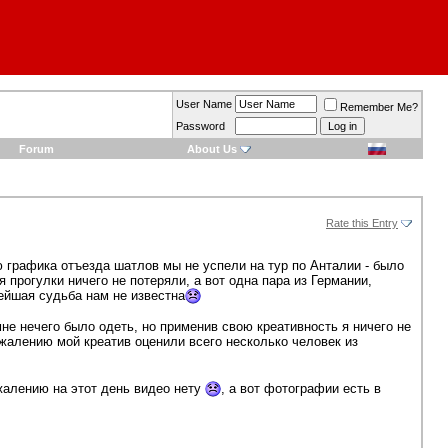
User Name
Remember Me?
Password
Forum
About Us
Rate this Entry
 графика отъезда шатлов мы не успели на тур по Анталии - было
я прогулки ничего не потеряли, а вот одна пара из Германии,
нейшая судьба нам не известна
не нечего было одеть, но применив свою креативность я ничего не
К сожалению мой креатив оценили всего несколько человек из
ожалению на этот день видео нету
, а вот фотографии есть в