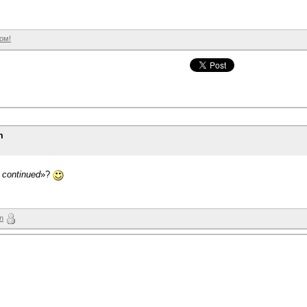
ом!
m
 continued
»?
un