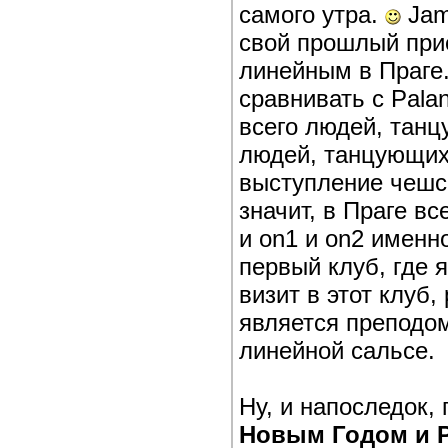
самого утра.
Jam
свой прошлый прие
линейным в Праге.
сравнивать с Pala
всего людей, танц
людей, танцующих 
выступление чешск
значит, в Праге вс
и on1 и on2 именно
первый клуб, где 
визит в этот клуб,
является преподом
линейной сальсе.
Ну, и напоследок
Новым Годом и 