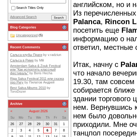
английском, но и 
Search Titles Only
Из перечисленных 
Advanced Search
Palanca
,
Rincon L
Blog Categories
посетить еще
Fla
Uncategorized
(5)
информацию о нали
ответил, местные с
Recent Comments
Сальса клубы Праги
by
v.radziun
Сальса в Риме
by
Mili
Итак, начну с
Pala
Amsterdam Salsa & Zouk Festival
или "Как испортить классный
что начало вечери
фестиваль"
by
Boris Hecha
Riga Salsa Festival 2011 или сказка
19.30, там совсем
про Ригу
by
Пилатов Андрей
собирается ближе 
Best Salsa Albums 2010
by
ToroDozer
здании торгового 
Archive
нем. Вернувшись к
<
August 2026
>
нем было довольно
Su
Mo
Tu
We
Th
Fr
Sa
приходили. Мне оч
26
27
28
29
30
31
1
2
3
4
5
6
7
8
танцпол посередин
9
10
11
12
13
14
15