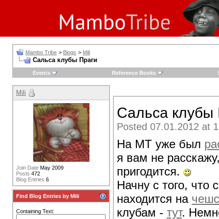
Mambo Tribe
>
Blogs
>
Mili
Сальса клубы Праги
Events
Reference Books
Mili
Сальса клубы
Posted 07.01.2012 at 1
На МТ уже был
ра
я вам не расскажу
пригодится.
Join Date
May 2009
Posts
472
Blog Entries
6
Начну с того, что
находится на
чешс
Find Blog Entries by Mili
клубам -
тут
. Немн
Containing Text: