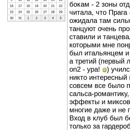
бокам - 2 зоны отд
16
17
18
19
20
21
22
читала, что Прага 
23
24
25
26
27
28
29
30
31
1
2
3
4
5
ожидала там сильн
танцуют очень про
ставили и танцева
которыми мне понр
был итальянцем и 
а третий (первый 
on2 - ура!
) учил
никто интересный 
совсем все было п
сальса-романтику,
эффекты и миксова
многие даже и не 
Вход в клуб был б
только за гардеро