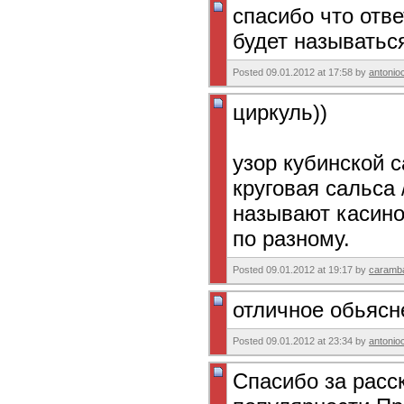
спасибо что отве
будет называтьс
Posted 09.01.2012 at 17:58 by
antonio
циркуль))
узор кубинской с
круговая сальса 
называют касино
по разному.
Posted 09.01.2012 at 19:17 by
caramb
отличное обьясн
Posted 09.01.2012 at 23:34 by
antonio
Спасибо за расс