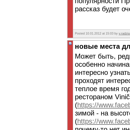
популярности Пр
рассказ будет о
Posted 10.01.2012 at 15:03 by
v.radzi
новые места дл
Может быть, ре
особенно начин
интересно узнат
проходят интере
теплое время год
рестораном Vinič
(
https://www.fac
зимой - на высо
(
https://www.fac
почему-то нет ин