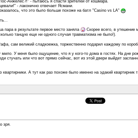
 Лос-Анжелес?!" - пытаюсь я спасти зрителей от кошмара.
цевали!" - лаконично отвечает Ясмани.
показалось, что это было больше похоже на батл "Casino vs LA"
ь...
ша пара в результате первое место заняла
Скорее всего, в утешение 
сколько танцую еще ни одного случая травматизма не было!).
Рафа, сам великий сладкоежка, торжественно подарил каждому по короб
мило. У меня было ощущение, что я у кого-то дома в гостях. На дне рож
ди стучать или что вот прямо сейчас, вот из этой двери выйдет заспан
 квартирники. А тут как раз похоже было именно на эдакий квартирник
о зря.