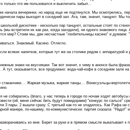
то только что им пользовался и выключить забыл...
е начала вечеринки, но народ еще не подтянулся. Мы осмотрелись, пе
дически пары выходят в соседний зал. Ага, там, значит, танцуют. Мы т
 школьной дискотеке - несколько пар танцуют, остальные стоят по стено
 (мы встретили их как раз, когда заходили), ни одного знакомого лица
тся мир? Стоим мы, две несчастные "любительницы касино" и думаем: "А
гиваться. Знакомый. Касино. Отлегло.
и всяких напитков, которые тут же на столике рядом с аппаратурой и р
ежные знаки на вкусняшки. Так вот значит, к чему в анонсе была фраза 
. А тут, оказывается, все продумано: вода-чай-кофе в соседнем зале на х
 стаканчики.... Жаркая музыка, жаркие танцы.... Венесуэльцы-вертолетч
ино.
 не собирались (благо, у нас теперь в городе по ночам ходят автобусы 
вести (ой, меня сейчас бить будут помидорами) "конкурс по сальсе" сре
и 3 пары. 2 вышли сразу. С третьей как-то не зладилось. Как Рафа ни 
рной манере, по-нашему, по-коммунистически: партия сказала: "Надо!" 
н разворачиваясь ко мне. Берет за руки и в прямом смысле выкатывает к п