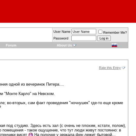
User Name
Remember Me?
Password
Forum
About Us
Rate this Entry
ния одной из вечеринок Питера....
ии "Монте Карло" на Невском.
оле; во-вторых, сам факт проведения "ночнушек" где-то еще кроме
?
я под студию. Здесь есть зал (с очень не плохим, кстати, полом),
о помещения - такое ощущение, что тут люди живут постоянно: в
лотенчики висят
На полочке у зеркала фен лежит бытовой...