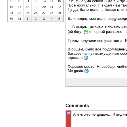
"Яс, ты с ума сошел? Где я и где
9
10
11
12
13
14
15
"Все нормально! Я видел - вы тан
16
17
18
19
20
21
22
Ну да, было дело.... Только мне 
23
24
25
26
27
28
29
Да и ладно, мое дело предупредит
30
31
1
2
3
4
5
... В общем, не знаю я почему на
(ей-богу!
в первый раз такое - 
Призы получили все участники - 
В общем, было все по-домашнему 
батарее начнут возмущенные сосе
сделали
Хорошее место. Я, вообще, люблю
Me gusta
Comments
А я что-то не дошел... И видим