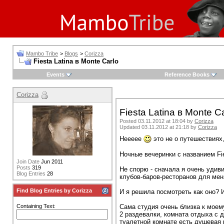
Mambo Tribe
>
Blogs
>
Corizza
Fiesta Latina в Monte Carlo
Events
Reference Books
Corizza
Fiesta Latina в Monte C
Posted 03.11.2012 at 18:04 by
Corizza
Updated 03.11.2012 at 21:18 by
Corizza
Неееее
это не о путешествиях,
Ночные вечеринки с названием Fi
Join Date
Jun 2011
Posts
319
Не спорю - сначала я очень удиви
Blog Entries
28
клубов-баров-ресторанов для меня
Find Blog Entries by Corizza
И я решила посмотреть как оно? 
Containing Text:
Сама студия очень близка к моем
2 раздевалки, комната отдыха с 
туалетной комнате есть душевая 