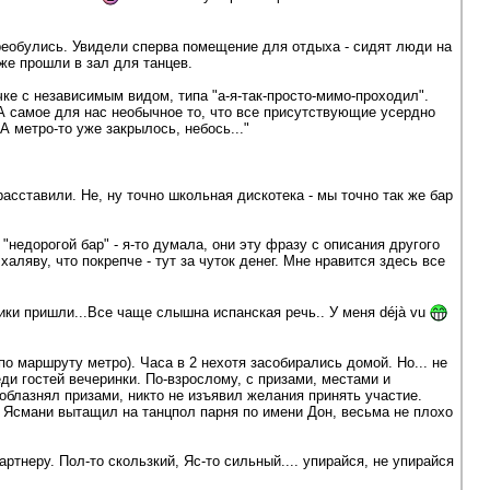
реобулись. Увидели сперва помещение для отдыха - сидят люди на
оже прошли в зал для танцев.
чке с независимым видом, типа "а-я-так-просто-мимо-проходил".
. А самое для нас необычное то, что все присутствующие усердно
 метро-то уже закрылось, небось..."
асставили. Не, ну точно школьная дискотека - мы точно так же бар
"недорогой бар" - я-то думала, они эту фразу с описания другого
аляву, что покрепче - тут за чуток денег. Мне нравится здесь все
ики пришли...Все чаще слышна испанская речь.. У меня déjà vu
по маршруту метро). Часа в 2 нехотя засобирались домой. Но... не
ди гостей вечеринки. По-взрослому, с призами, местами и
соблазнял призами, никто не изъявил желания принять участие.
и Ясмани вытащил на танцпол парня по имени Дон, весьма не плохо
артнеру. Пол-то скользкий, Яс-то сильный.... упирайся, не упирайся