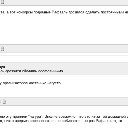
еста, а вот конкурсы подобные Рафаэль грозился сделать постоянными н
nya
эль грозился сделать постоянными
 организаторов частенько негусто.
n
ею эту приняли "на ура". Вполне возможно, что это из-за той домашней
я, никто всерьез соревноваться не собирается, но раз Рафа хочет, то.... )