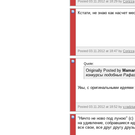
Posted 03.11.2012 at 18:29 by
Corizza
Кстати, не знаю как насчет м
Posted 03.11.2012 at 18:47 by
Corizza
Quote:
Originally Posted by
Mama
конкурсы подобные Рафа
Увы, с оригинальными идеями у
Posted 03.11.2012 at 18:52 by
v.radziu
"Ничто не ново под луною" (с)
на удивление, собравшиеся ид
все свои, все друг другу друзь