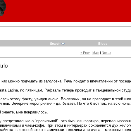
Search
Blogs
« Prev
|
Main
|
Next »
arlo
 как можно подумать из заголовка. Речь пойдет о впечатлении от посеще
esta Latina, по пятницам, Рафаэль теперь проводит в танцевальной студ
лась этому факту, увидев анонс. Во-первых, он не преподает в этой шк
 нов. Вечерние мероприятия - да, бывает. Но что б вот так, на всю ночь
И знаете, мне понравилось.
у представлению о "правильной": это бывшая квартира, перепланированна
диванчиками и чаем-кофе. При этом в интерьерах сохраняется дух жилог
кабинка, в которой стоят шампуньки, гельчики для душа... махровые по