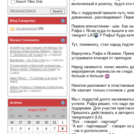
Search Titles Only
включенный в розетку, будто кто-
Advanced Search
Мы с подружкой пришли чуть позж
диванчиках, разговаривают. Перио
Blog Categories
Первое впечатление - шок. Как на
Uncategorized
(26)
Рафа с Ясом куда-то вышли в ночь
танцуют LA!
У Рафы! Куда кати
Recent Comments
Тут, понемногу, стал народ подтя
Атрибуты настоящего Кубинца (по
версии Александра Абреу). Часть
Вернулись Рафа и Ясмани. Принесл
2. Sombrero de Guano
by
v.radziun
устраивали втихаря от преподов.
Bamboleo - Ka Cha Cha
by
v.radziun
Очередной кубинский нежданчик. -
Народ оживился, понес менять ден
Negra Vente (Habana con Kola)
by
мероприятия перенесли не глядя..
Laaluu
больше и больше
Alain Pérez – “Cuéntale a la luna”
by
iMiKE
Напитки разливают в пластиковые
Афро-Кубано в Нижнем Новгороде.
Не хватает только столиков с дом
2015 год
by
v.radziun
Мы с подругой долго засиживаться
Archive
успели. Рафа решил, что надо про
подарками. Для участия пригласил
<
August 2026
>
Пришлось действовать в авторита
Su
Mo
Tu
We
Th
Fr
Sa
танцующего (LA).
"Вот, - говорит - партнер!"
26
27
28
29
30
31
1
"А вот - партнерша!" - говорит о
2
3
4
5
6
7
8
- так и доскользила...