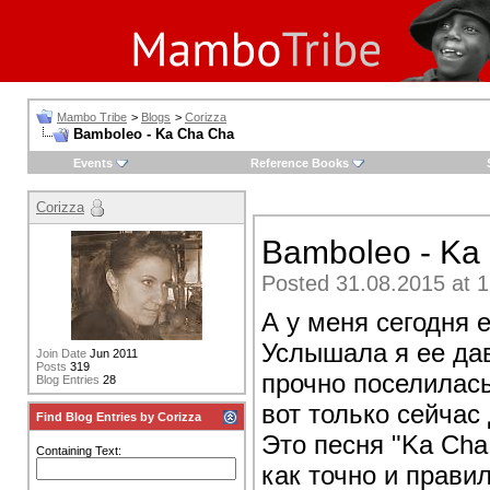
Mambo Tribe
>
Blogs
>
Corizza
Bamboleo - Ka Cha Cha
Events
Reference Books
Corizza
Bamboleo - Ka
Posted 31.08.2015 at 1
А у меня сегодня 
Услышала я ее дав
Join Date
Jun 2011
Posts
319
прочно поселилась 
Blog Entries
28
вот только сейчас
Find Blog Entries by Corizza
Это песня "Ka Cha
Containing Text:
как точно и прави