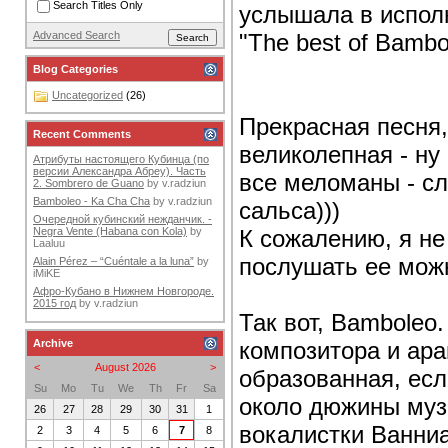
Search Titles Only
услышала в испол
"The best of Bambo
Advanced Search
Blog Categories
Uncategorized
(26)
Прекрасная песня
Recent Comments
великолепная - ну
Атрибуты настоящего Кубинца (по
версии Александра Абреу). Часть
все меломаны - сл
2. Sombrero de Guano
by
v.radziun
Bamboleo - Ka Cha Cha
by
v.radziun
сальса)))
Очередной кубинский нежданчик. -
К сожалению, я не
Negra Vente (Habana con Kola)
by
Laaluu
послушать ее мож
Alain Pérez – “Cuéntale a la luna”
by
iMiKE
Афро-Кубано в Нижнем Новгороде.
2015 год
by
v.radziun
Так вот, Bamboleo
композитора и ар
Archive
<
August 2026
>
образованная, есл
Su
Mo
Tu
We
Th
Fr
Sa
около дюжины музы
26
27
28
29
30
31
1
вокалистки Ванниа
2
3
4
5
6
7
8