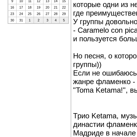
9
10
11
12
13
14
15
которые одни из н
16
17
18
19
20
21
22
где преимуществе
23
24
25
26
27
28
29
У группы довольн
30
31
1
2
3
4
5
- Caramelo con pic
и пользуется бол
Но песня, о котор
группы))
Если не ошибаюсь,
жанре фламенко - 
"Tomа Ketama!", в
Трио Ketama, муз
династии фламенк
Мадриде в начале 