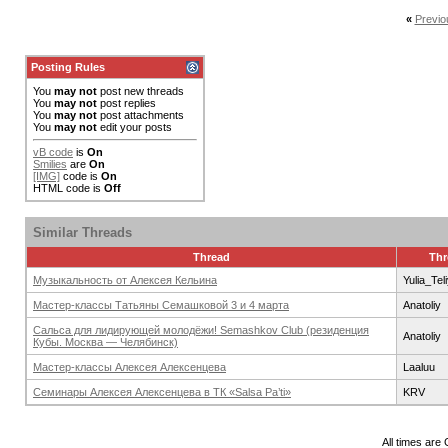
«
Previo
Posting Rules
You
may not
post new threads
You
may not
post replies
You
may not
post attachments
You
may not
edit your posts
vB code
is
On
Smilies
are
On
[IMG]
code is
On
HTML code is
Off
Similar Threads
Thread
Thr
Музыкальность от Алексея Кельина
Yulia_Tel
Мастер-классы Татьяны Семашковой 3 и 4 марта
Anatoliy
Сальса для лидирующей молодёжи! Semashkov Club (резиденция
Anatoliy
Кубы. Москва — Челябинск)
Мастер-классы Алексея Алексенцева
Laaluu
Семинары Алексея Алексенцева в ТК «Salsa Pa’ti»
KRV
All times are