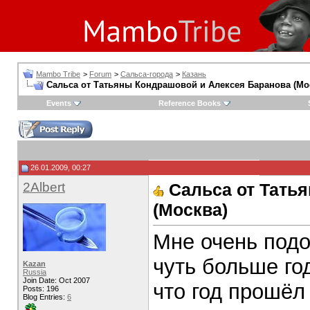
Mambo Tribe
>
Forum
>
Сальса-города
>
Казань
Сальса от Татьяны Кондрашовой и Алексея Баранова (Мо
Events
Reference Books
26.01.2009, 00:27
2Albert
Сальса от Тать
(Москва)
Мне очень подо
чуть больше го
Kazan
Russia
Join Date: Oct 2007
что год прошёл 
Posts: 196
Blog Entries:
6