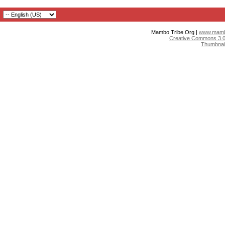
Mambo Tribe Org |
www.mambo
Creative Commons 3.0:
Thumbnai