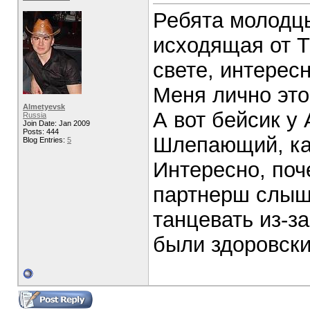
Ребята молодцы
исходящая от Т
свете, интерес
Меня лично это
Almetyevsk
А вот бейсик у 
Russia
Join Date: Jan 2009
Posts: 444
Шлепающий, как
Blog Entries:
5
Интересно, по
партнерш слыша
танцевать из-з
были здоровск